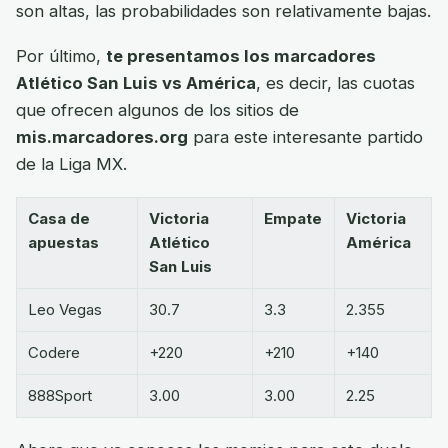
son altas, las probabilidades son relativamente bajas.
Por último,
te presentamos los marcadores
Atlético San Luis vs América
, es decir, las cuotas
que ofrecen algunos de los sitios de
mis.marcadores.org
para este interesante partido
de la Liga MX.
Casa de
Victoria
Empate
Victoria
apuestas
Atlético
América
San Luis
Leo Vegas
30.7
3.3
2.355
Codere
+220
+210
+140
888Sport
3.00
3.00
2.25