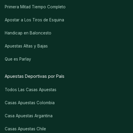
Primera Mitad Tiempo Completo
Apostar a Los Tiros de Esquina
Handicap en Baloncesto
Apuestas Altas y Bajas
Que es Parlay
Apuestas Deportivas por País
Todos Las Casas Apuestas
Casas Apuestas Colombia
Casa Apuestas Argantina
Casas Apuestas Chile