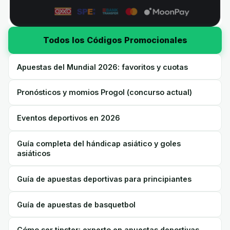
Todos los Códigos Promocionales
Apuestas del Mundial 2026: favoritos y cuotas
Pronósticos y momios Progol (concurso actual)
Eventos deportivos en 2026
Guía completa del hándicap asiático y goles
asiáticos
Guía de apuestas deportivas para principiantes
Guía de apuestas de basquetbol
Cómo ser tipster: experto en apuestas deportivas