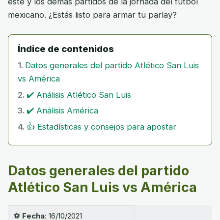
este y los demás partidos de la jornada del futbol
mexicano. ¿Estás listo para armar tu parlay?
Índice de contenidos
Datos generales del partido Atlético San Luis
vs América
✔️ Análisis Atlético San Luis
✔️ Análisis América
👍 Estadísticas y consejos para apostar
Datos generales del partido
Atlético San Luis vs América
⚽
Fecha
: 16/10/2021