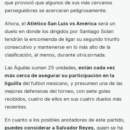
que provocó que algunos de sus más cercanos
perseguidores se acercaran peligrosamente.
Ahora, el
Atlético San Luis vs América
será un
duelo en donde los dirigidos por Santiago Solari
tendrán la encomienda de ligar su segundo triunfo
consecutivo y mantenerse en lo más alto de la
clasificación, al menos, durante otra jornada.
Las Águilas suman 25 unidades,
están cada vez
más cerca de asegurar su participación en la
liguilla
del futbol mexicano, y presumen una de las
mejores defensivas del torneo, con siete goles
recibidos, cuatro de ellos en sus cuatro duelos más
recientes.
En cuanto a los posibles anotadores de este partido,
puedes considerar a Salvador Reyes
, quien se ha