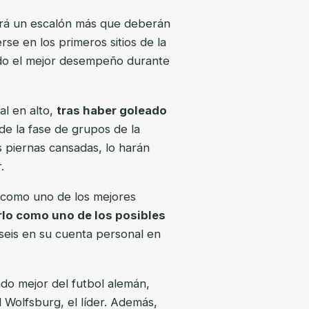
rá un escalón más que deberán
se en los primeros sitios de la
ido el mejor desempeño durante
al en alto,
tras haber goleado
de la fase de grupos de la
s piernas cansadas, lo harán
.
 como uno de los mejores
lo como uno de los posibles
 seis en su cuenta personal en
ndo mejor del futbol alemán,
 Wolfsburg, el líder. Además,