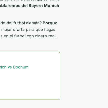
 hablaremos del Bayern Munich
ido del futbol alemán?
Porque
a mejor oferta para que hagas
 en el futbol con dinero real.
nich vs Bochum