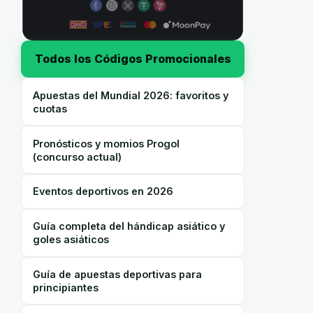
Todos los Códigos Promocionales
Apuestas del Mundial 2026: favoritos y
cuotas
Pronósticos y momios Progol
(concurso actual)
Eventos deportivos en 2026
Guía completa del hándicap asiático y
goles asiáticos
Guía de apuestas deportivas para
principiantes