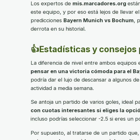
Los expertos de
mis.marcadores.org
están
este equipo, y por eso está lejos de llevar el
predicciones
Bayern Munich vs Bochum
, 
derrota en su historial.
👍Estadísticas y consejos
La diferencia de nivel entre ambos equipos 
pensar en una victoria cómoda para el B
podría dar el lujo de descansar a algunos de
actividad a media semana.
Se antoja un partido de varios goles, ideal 
con cuotas interesantes si eliges la opci
incluso podrías seleccionar -2.5 si eres un 
Por supuesto, al tratarse de un partido que,