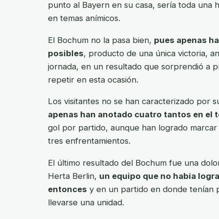
punto al Bayern en su casa, sería toda una 
en temas anímicos.
El Bochum no la pasa bien,
pues apenas ha
posibles
, producto de una única victoria, a
jornada, en un resultado que sorprendió a p
repetir en esta ocasión.
Los visitantes no se han caracterizado por 
apenas han anotado cuatro tantos en el 
gol por partido, aunque han logrado marcar 
tres enfrentamientos.
El último resultado del Bochum fue una dolo
Herta Berlin,
un equipo que no había logr
entonces
y en un partido en donde tenían
llevarse una unidad.