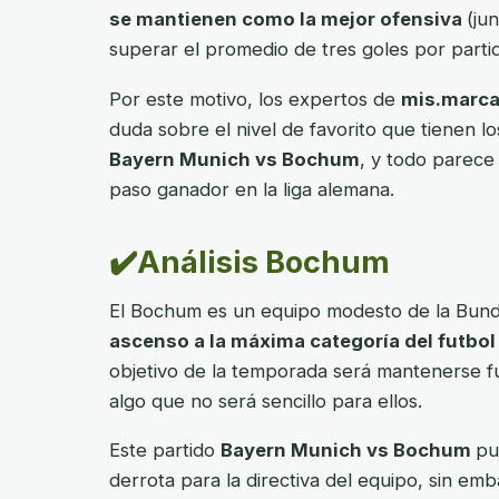
se mantienen como la mejor ofensiva
(ju
superar el promedio de tres goles por parti
Por este motivo, los expertos de
mis.marca
duda sobre el nivel de favorito que tienen lo
Bayern Munich vs Bochum
, y todo parece
paso ganador en la liga alemana.
✔️Análisis Bochum
El Bochum es un equipo modesto de la Bund
ascenso a la máxima categoría del futbo
objetivo de la temporada será mantenerse f
algo que no será sencillo para ellos.
Este partido
Bayern Munich vs Bochum
pu
derrota para la directiva del equipo, sin e