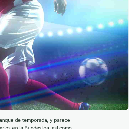
rranque de temporada, y parece
rlos en la Bundesliga, así como