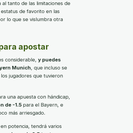
 al tanto de las limitaciones de
 estatus de favorito en las
por lo que se vislumbra otra
 para apostar
es considerable,
y puedes
ayern Munich
, que incluso se
 los jugadores que tuvieron
para una apuesta con hándicap,
ón de -1.5
para el Bayern, e
poco más arriesgado.
 en potencia, tendrá varios