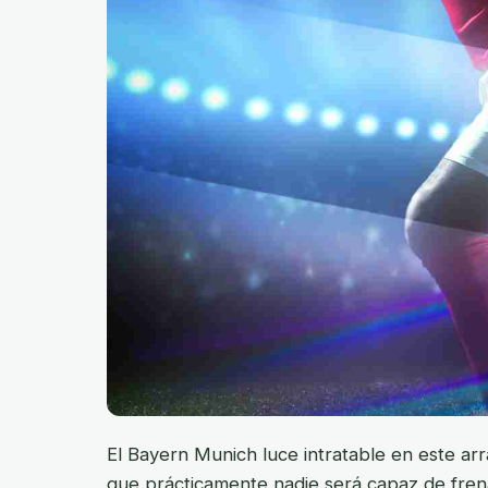
El Bayern Munich luce intratable en este a
que prácticamente nadie será capaz de frena