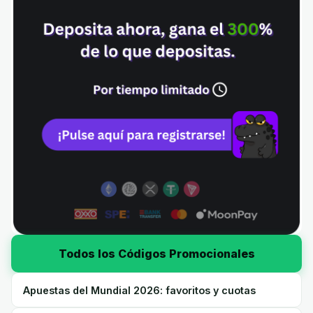
Todos los Códigos Promocionales
Apuestas del Mundial 2026: favoritos y cuotas