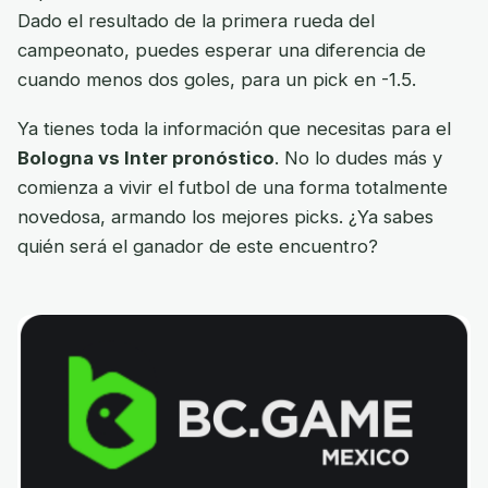
Dado el resultado de la primera rueda del
campeonato, puedes esperar una diferencia de
cuando menos dos goles, para un pick en -1.5.
Ya tienes toda la información que necesitas para el
Bologna vs Inter pronóstico
. No lo dudes más y
comienza a vivir el futbol de una forma totalmente
novedosa, armando los mejores picks. ¿Ya sabes
quién será el ganador de este encuentro?