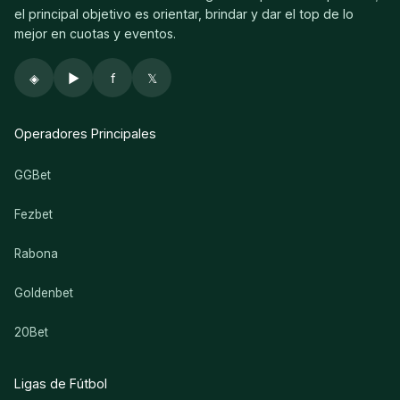
el principal objetivo es orientar, brindar y dar el top de lo
mejor en cuotas y eventos.
◈
▶
f
𝕏
Operadores Principales
GGBet
Fezbet
Rabona
Goldenbet
20Bet
Ligas de Fútbol