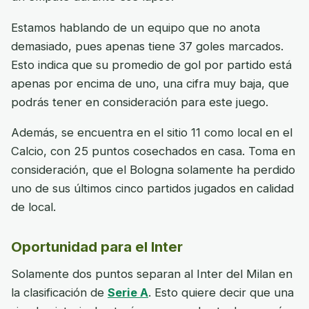
Estamos hablando de un equipo que no anota
demasiado, pues apenas tiene 37 goles marcados.
Esto indica que su promedio de gol por partido está
apenas por encima de uno, una cifra muy baja, que
podrás tener en consideración para este juego.
Además, se encuentra en el sitio 11 como local en el
Calcio, con 25 puntos cosechados en casa. Toma en
consideración, que el Bologna solamente ha perdido
uno de sus últimos cinco partidos jugados en calidad
de local.
Oportunidad para el Inter
Solamente dos puntos separan al Inter del Milan en
la clasificación de
Serie A
. Esto quiere decir que una