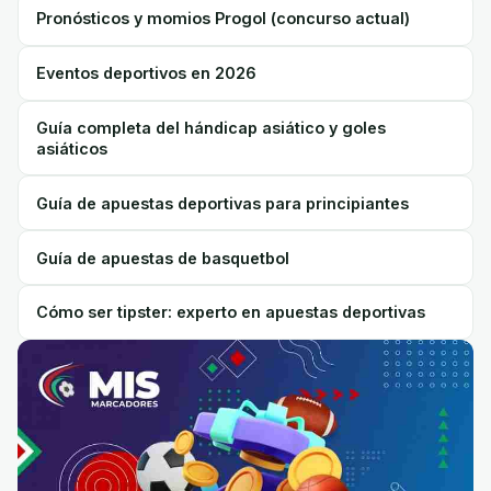
Pronósticos y momios Progol (concurso actual)
Eventos deportivos en 2026
Guía completa del hándicap asiático y goles
asiáticos
Guía de apuestas deportivas para principiantes
Guía de apuestas de basquetbol
Cómo ser tipster: experto en apuestas deportivas