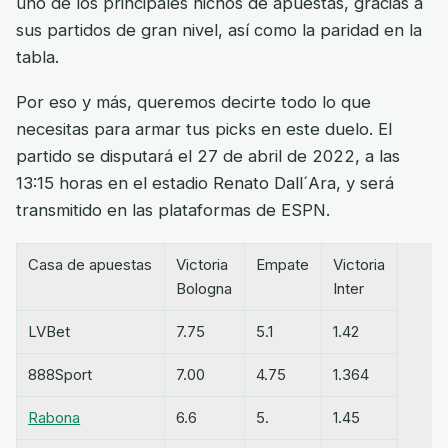
uno de los principales nichos de apuestas, gracias a
sus partidos de gran nivel, así como la paridad en la
tabla.
Por eso y más, queremos decirte todo lo que
necesitas para armar tus picks en este duelo. El
partido se disputará el 27 de abril de 2022, a las
13:15 horas en el estadio Renato Dall´Ara, y será
transmitido en las plataformas de ESPN.
Casa de apuestas
Victoria
Empate
Victoria
Bologna
Inter
LVBet
7.75
5.1
1.42
888Sport
7.00
4.75
1.364
Rabona
6.6
5.
1.45