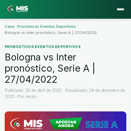
Casa
›
Pronósticos Eventos Deportivos
›
Bologna vs Inter pronóstico, Serie A | 27/04/2022
PRONÓSTICOS EVENTOS DEPORTIVOS
Bologna vs Inter
pronóstico, Serie A |
27/04/2022
Publicado: 25 de abril de 2022
· Actualizado: 29 de diciembre de
2023
· Por renzo