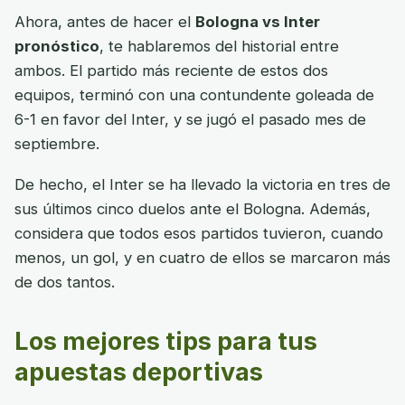
Ahora, antes de hacer el
Bologna vs Inter
pronóstico
, te hablaremos del historial entre
ambos. El partido más reciente de estos dos
equipos, terminó con una contundente goleada de
6-1 en favor del Inter, y se jugó el pasado mes de
septiembre.
De hecho, el Inter se ha llevado la victoria en tres de
sus últimos cinco duelos ante el Bologna. Además,
considera que todos esos partidos tuvieron, cuando
menos, un gol, y en cuatro de ellos se marcaron más
de dos tantos.
Los mejores tips para tus
apuestas deportivas