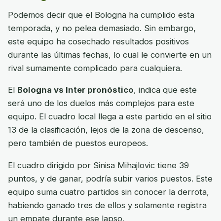
Podemos decir que el Bologna ha cumplido esta
temporada, y no pelea demasiado. Sin embargo,
este equipo ha cosechado resultados positivos
durante las últimas fechas, lo cual le convierte en un
rival sumamente complicado para cualquiera.
El
Bologna vs Inter pronóstico
, indica que este
será uno de los duelos más complejos para este
equipo. El cuadro local llega a este partido en el sitio
13 de la clasificación, lejos de la zona de descenso,
pero también de puestos europeos.
El cuadro dirigido por Sinisa Mihajlovic tiene 39
puntos, y de ganar, podría subir varios puestos. Este
equipo suma cuatro partidos sin conocer la derrota,
habiendo ganado tres de ellos y solamente registra
un empate durante ese lapso.