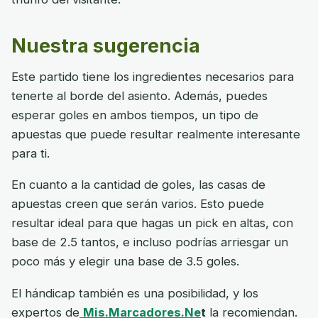
Nuestra sugerencia
Este partido tiene los ingredientes necesarios para
tenerte al borde del asiento. Además, puedes
esperar goles en ambos tiempos, un tipo de
apuestas que puede resultar realmente interesante
para ti.
En cuanto a la cantidad de goles, las casas de
apuestas creen que serán varios. Esto puede
resultar ideal para que hagas un pick en altas, con
base de 2.5 tantos, e incluso podrías arriesgar un
poco más y elegir una base de 3.5 goles.
El hándicap también es una posibilidad, y los
expertos de
Mis.Marcadores.Ne
t
la recomiendan.