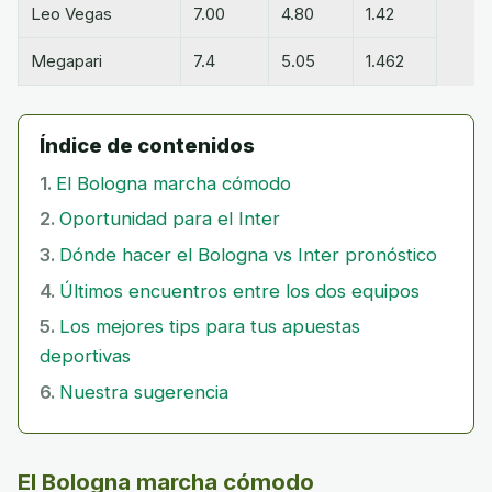
Leo Vegas
7.00
4.80
1.42
Megapari
7.4
5.05
1.462
Índice de contenidos
El Bologna marcha cómodo
Oportunidad para el Inter
Dónde hacer el Bologna vs Inter pronóstico
Últimos encuentros entre los dos equipos
Los mejores tips para tus apuestas
deportivas
Nuestra sugerencia
El Bologna marcha cómodo