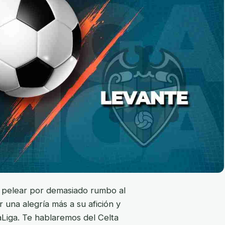
 pelear por demasiado rumbo al
una alegría más a su afición y
aLiga. Te hablaremos del Celta