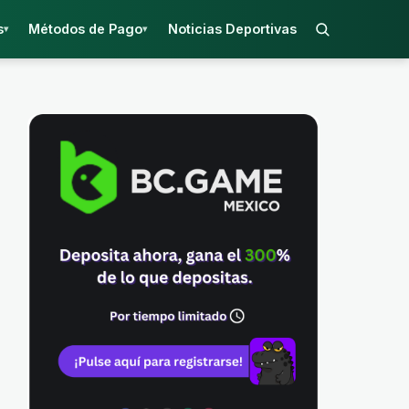
s
Métodos de Pago
Noticias Deportivas
▾
▾