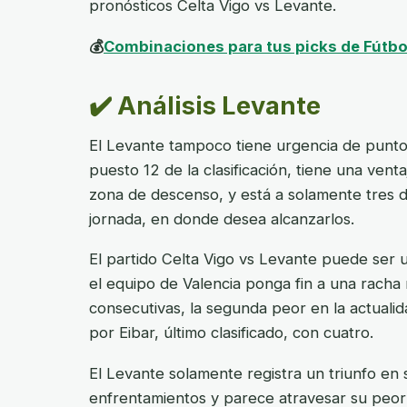
pronósticos Celta Vigo vs Levante.
💰
Combinaciones para tus picks de Fútbo
✔️ Análisis Levante
El Levante tampoco tiene urgencia de punto
puesto 12 de la clasificación, tiene una ven
zona de descenso, y está a solamente tres de
jornada, en donde desea alcanzarlos.
El partido Celta Vigo vs Levante puede ser
el equipo de Valencia ponga fin a una racha 
consecutivas, la segunda peor en la actuali
por Eibar, último clasificado, con cuatro.
El Levante solamente registra un triunfo en 
enfrentamientos y parece atravesar su peo