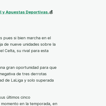
l y Apuestas Deportivas.
💰
s pues si bien marcha en el
taja de nueve unidades sobre la
l Celta, su rival para esta
 una gran oportunidad para que
negativa de tres derrotas
dad de LaLiga y solo superada
sus últimos cinco
r momento en la temporada, en