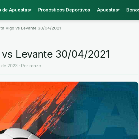
 de Apuestas
Pronósticos Deportivos
Apuestas
Bono
▾
▾
lta Vigo vs Levante 30/04/2021
o vs Levante 30/04/2021
io de 2023
· Por renzo