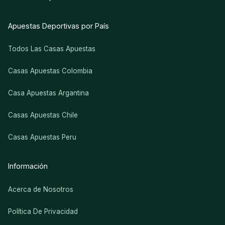
Apuestas Deportivas por País
Todos Las Casas Apuestas
Casas Apuestas Colombia
Casa Apuestas Argantina
Casas Apuestas Chile
Casas Apuestas Peru
Información
Acerca de Nosotros
Política De Privacidad