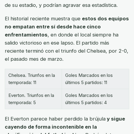
de su estadio, y podrían agravar esa estadística.
El historial reciente muestra que
estos dos equipos
no empatan entre sí desde hace cinco
enfrentamientos
, en donde el local siempre ha
salido victorioso en ese lapso. El partido más
reciente terminó con el triunfo del Chelsea, por 2-0,
el pasado mes de marzo.
Chelsea. Triunfos en la
Goles Marcados en los
temporada: 11
últimos 5 partidos: 11
Everton. Triunfos en la
Goles Marcados en los
temporada: 5
últimos 5 partidos: 4
El Everton parece haber perdido la brújula
y sigue
cayendo de forma incontenible en la