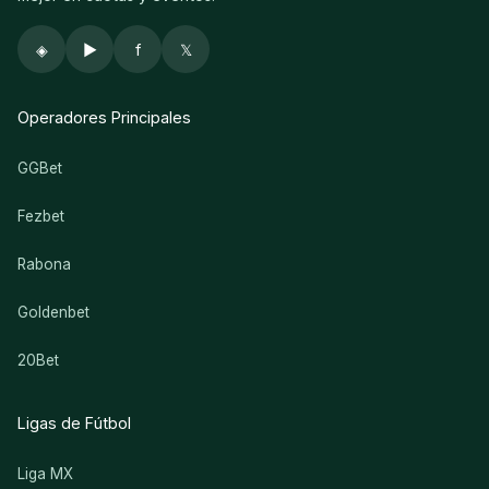
◈
▶
f
𝕏
Operadores Principales
GGBet
Fezbet
Rabona
Goldenbet
20Bet
Ligas de Fútbol
Liga MX