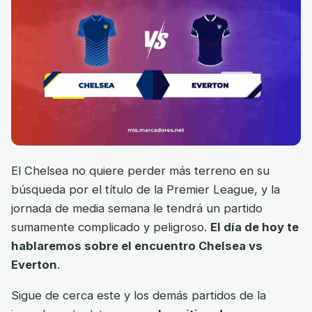
El Chelsea no quiere perder más terreno en su
búsqueda por el título de la Premier League, y la
jornada de media semana le tendrá un partido
sumamente complicado y peligroso.
El día de hoy te
hablaremos sobre el encuentro Chelsea vs
Everton
.
Sigue de cerca este y los demás partidos de la