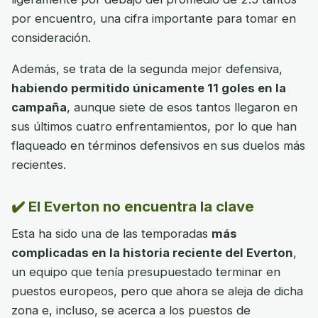
por encuentro, una cifra importante para tomar en
consideración.
Además, se trata de la segunda mejor defensiva,
habiendo permitido únicamente 11 goles en la
campaña
, aunque siete de esos tantos llegaron en
sus últimos cuatro enfrentamientos, por lo que han
flaqueado en términos defensivos en sus duelos más
recientes.
✔️ El Everton no encuentra la clave
Esta ha sido una de las temporadas
más
complicadas en la historia reciente del Everton
,
un equipo que tenía presupuestado terminar en
puestos europeos, pero que ahora se aleja de dicha
zona e, incluso, se acerca a los puestos de