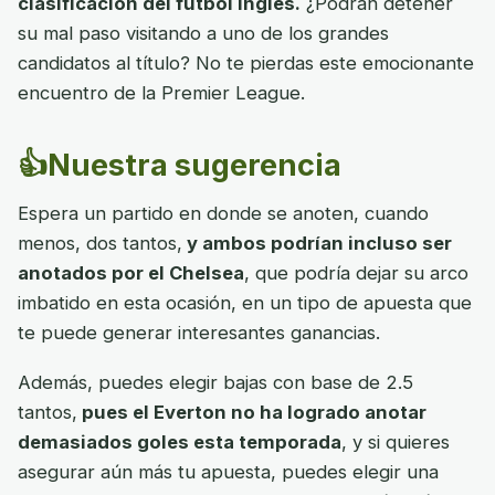
clasificación del futbol inglés.
¿Podrán detener
su mal paso visitando a uno de los grandes
candidatos al título? No te pierdas este emocionante
encuentro de la Premier League.
👍Nuestra sugerencia
Espera un partido en donde se anoten, cuando
menos, dos tantos,
y ambos podrían incluso ser
anotados por el Chelsea
, que podría dejar su arco
imbatido en esta ocasión, en un tipo de apuesta que
te puede generar interesantes ganancias.
Además, puedes elegir bajas con base de 2.5
tantos,
pues el Everton no ha logrado anotar
demasiados goles esta temporada
, y si quieres
asegurar aún más tu apuesta, puedes elegir una