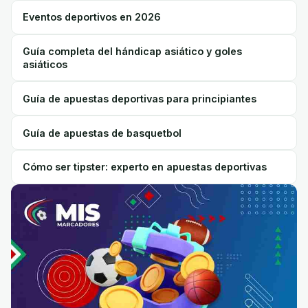
Eventos deportivos en 2026
Guía completa del hándicap asiático y goles
asiáticos
Guía de apuestas deportivas para principiantes
Guía de apuestas de basquetbol
Cómo ser tipster: experto en apuestas deportivas