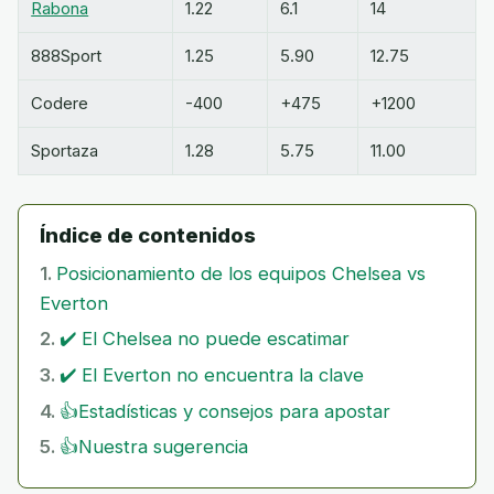
Rabona
1.22
6.1
14
888Sport
1.25
5.90
12.75
Codere
-400
+475
+1200
Sportaza
1.28
5.75
11.00
Índice de contenidos
Posicionamiento de los equipos Chelsea vs
Everton
✔️ El Chelsea no puede escatimar
✔️ El Everton no encuentra la clave
👍Estadísticas y consejos para apostar
👍Nuestra sugerencia