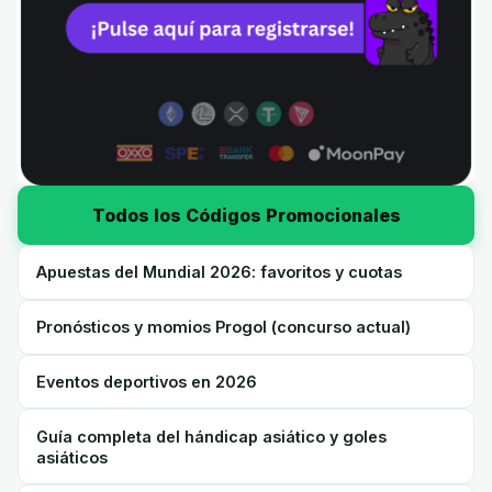
Todos los Códigos Promocionales
Apuestas del Mundial 2026: favoritos y cuotas
Pronósticos y momios Progol (concurso actual)
Eventos deportivos en 2026
Guía completa del hándicap asiático y goles
asiáticos