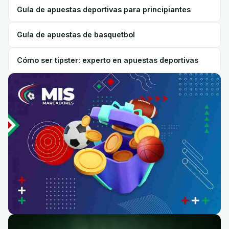
Guía de apuestas deportivas para principiantes
Guía de apuestas de basquetbol
Cómo ser tipster: experto en apuestas deportivas