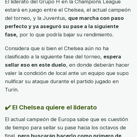
El liderato del Grupo H en la Champions League
estará en juego entre el Chelsea, el actual campeón
del torneo, y la Juventus,
que marcha con paso
perfecto y ya aseguró su pase a la siguiente
fase,
por lo que podría bajar su rendimiento.
Considera que si bien el Chelsea aún no ha
clasificado a la siguiente fase del torneo,
espera
sellar eso en este duelo
, en donde deberán hacer
valer la condición de local ante un equipo que supo
nulificar su ataque durante el partido jugado en
Turín.
✔️ El Chelsea quiere el liderato
El actual campeón de Europa sabe que es cuestión
de tiempo para sellar su pase hacia los octavos de
final,
pero buscarán hacerlo como primero de