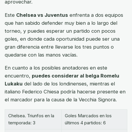
aprovechar.
Este
Chelsea vs Juventus
enfrenta a dos equipos
que han sabido defender muy bien a lo largo del
torneo, y puedes esperar un partido con pocos
goles, en donde cada oportunidad puede ser una
gran diferencia entre llevarse los tres puntos o
quedarse con las manos vacías.
En cuanto a los posibles anotadores en este
encuentro,
puedes considerar al belga Romelu
Lukaku
del lado de los londinenses, mientras el
italiano Federico Chiesa podría hacerse presente en
el marcador para la causa de la Vecchia Signora.
Chelsea. Triunfos en la
Goles Marcados en los
temporada: 3
últimos 4 partidos: 6