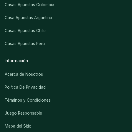
Casas Apuestas Colombia
Casa Apuestas Argantina
Casas Apuestas Chile
Casas Apuestas Peru
Información
Acerca de Nosotros
Política De Privacidad
Términos y Condiciones
Juego Responsable
Mapa del Sitio