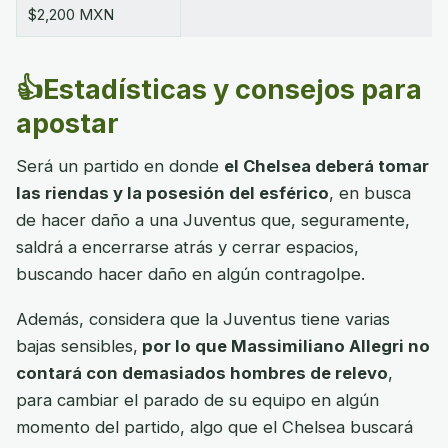
$2,200 MXN
👍Estadísticas y consejos para
apostar
Será un partido en donde
el Chelsea deberá tomar
las riendas y la posesión del esférico
, en busca
de hacer daño a una Juventus que, seguramente,
saldrá a encerrarse atrás y cerrar espacios,
buscando hacer daño en algún contragolpe.
Además, considera que la Juventus tiene varias
bajas sensibles,
por lo que Massimiliano Allegri no
contará con demasiados hombres de relevo
,
para cambiar el parado de su equipo en algún
momento del partido, algo que el Chelsea buscará