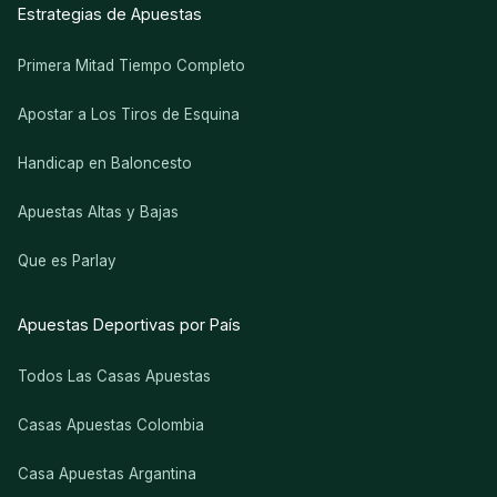
Estrategias de Apuestas
Primera Mitad Tiempo Completo
Apostar a Los Tiros de Esquina
Handicap en Baloncesto
Apuestas Altas y Bajas
Que es Parlay
Apuestas Deportivas por País
Todos Las Casas Apuestas
Casas Apuestas Colombia
Casa Apuestas Argantina