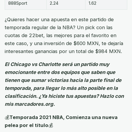
888Sport
2.24
1.62
¿Quieres hacer una apuesta en este partido de
temporada regular de la NBA? Un pick con las
cuotas de 22bet, las mejores para el favorito en
este caso, y una inversión de $600 MXN, te dejaría
interesantes ganancias por un total de $984 MXN.
El Chicago vs Charlotte será un partido muy
emocionante entre dos equipos que saben que
tienen que sumar victorias hacia la parte final de
temporada, para llegar lo más alto posible en la
clasificación. ¿Ya hiciste tus apuestas? Hazlo con
mis marcadores.org.
💰
Temporada 2021 NBA, Comienza una nueva
pelea por el título
💰