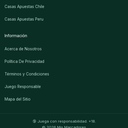
Casas Apuestas Chile
Casas Apuestas Peru
Información
Acerca de Nosotros
Política De Privacidad
Términos y Condiciones
Juego Responsable
Mapa del Sitio
🔞 Juega con responsabilidad. +18.
© 2026 Mis Marcadores