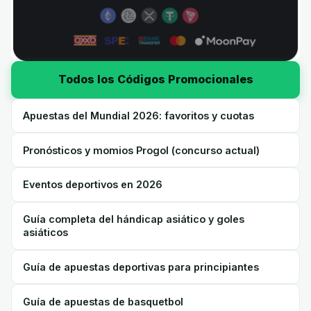
Todos los Códigos Promocionales
Apuestas del Mundial 2026: favoritos y cuotas
Pronósticos y momios Progol (concurso actual)
Eventos deportivos en 2026
Guía completa del hándicap asiático y goles
asiáticos
Guía de apuestas deportivas para principiantes
Guía de apuestas de basquetbol