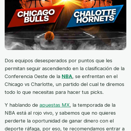
Dos equipos desesperados por puntos que les
permitan seguir ascendiendo en la clasificación de la
Conferencia Oeste de la
NBA
, se enfrentan en el
Chicago vs Charlotte, un partido del cual te diremos
todo lo que necesitas para hacer tus picks.
Y hablando de
apuestas MX
, la temporada de la
NBA está al rojo vivo, y sabemos que no quieres
perderte la oportunidad de ganar dinero con el
deporte ráfaga, por eso, te recomendamos entrar a