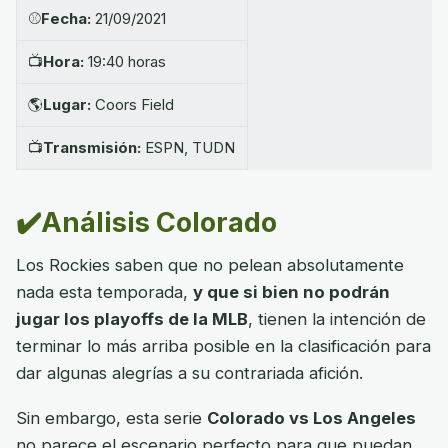
⚾
Fecha:
21/09/2021
📺
Hora:
19:40 horas
🌎
Lugar:
Coors Field
📺
Transmisión:
ESPN, TUDN
✔️Análisis Colorado
Los Rockies saben que no pelean absolutamente
nada esta temporada,
y que si bien no podrán
jugar los playoffs de la MLB
, tienen la intención de
terminar lo más arriba posible en la clasificación para
dar algunas alegrías a su contrariada afición.
Sin embargo, esta serie
Colorado vs Los Angeles
no parece el escenario perfecto para que puedan