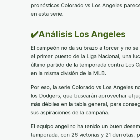
pronósticos Colorado vs Los Angeles parece
en esta serie.
✔️Análisis Los Angeles
El campeón no da su brazo a torcer y no se 
el primer puesto de la Liga Nacional, una lu
último partido de la temporada contra Los Gi
en la misma división de la MLB.
Por eso, la serie Colorado vs Los Angeles n
los Dodgers, que buscarán aprovechar el ju
más débiles en la tabla general, para conse
sus aspiraciones de la campaña.
El equipo angelino ha tenido un buen desem
temporada, con 26 victorias y 21 derrotas, 