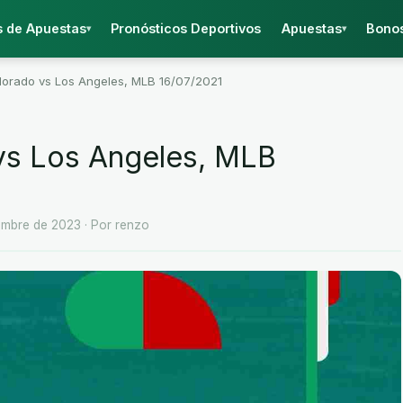
 de Apuestas
Pronósticos Deportivos
Apuestas
Bono
▾
▾
lorado vs Los Angeles, MLB 16/07/2021
vs Los Angeles, MLB
iembre de 2023
· Por renzo