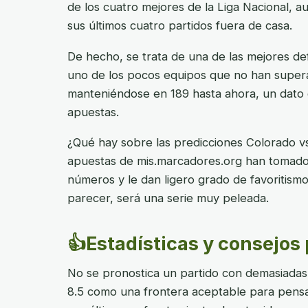
de los cuatro mejores de la Liga Nacional, 
sus últimos cuatro partidos fuera de casa.
De hecho, se trata de una de las mejores def
uno de los pocos equipos que no han supera
manteniéndose en 189 hasta ahora, un dato q
apuestas.
¿Qué hay sobre las predicciones Colorado v
apuestas de mis.marcadores.org han tomado
números y le dan ligero grado de favoritismo
parecer, será una serie muy peleada.
👍Estadísticas y consejos
No se pronostica un partido con demasiadas
8.5 como una frontera aceptable para pensa