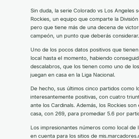
Sin duda, la serie Colorado vs Los Angeles 
Rockies, un equipo que comparte la División 
pero que tiene más de una decena de victori
campeón, un punto que deberás considerar
Uno de los pocos datos positivos que tiene
local hasta el momento, habiendo conseguido 
descalabros, que los tienen como uno de lo
juegan en casa en la Liga Nacional.
De hecho, sus últimos cinco partidos como lo
interesantemente positivas, con cuatro triu
ante los Cardinals. Además, los Rockies son
casa, con 269, para promediar 5.6 por parti
Los impresionantes números como local de l
en cuenta para los sitios de mis.marcadores.