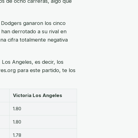
os de ocho carreras, algo que
s Dodgers ganaron los cinco
han derrotado a su rival en
na cifra totalmente negativa
Los Angeles, es decir, los
es.org para este partido, te los
Victoria Los Angeles
1.80
1.80
1.78