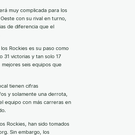
será muy complicada para los
Oeste con su rival en turno,
as de diferencia que el
.
n los Rockies es su paso como
31 victorias y tan solo 17
s mejores seis equipos que
cal tienen cifras
nfos y solamente una derrota,
 el equipo con más carreras en
do.
os Rockies, han sido tomados
org. Sin embargo, los