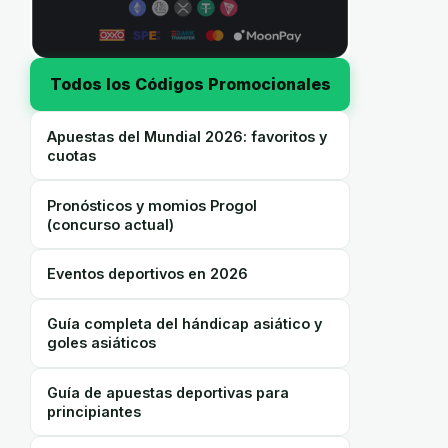
Todos los Códigos Promocionales
Apuestas del Mundial 2026: favoritos y
cuotas
Pronósticos y momios Progol
(concurso actual)
Eventos deportivos en 2026
Guía completa del hándicap asiático y
goles asiáticos
Guía de apuestas deportivas para
principiantes