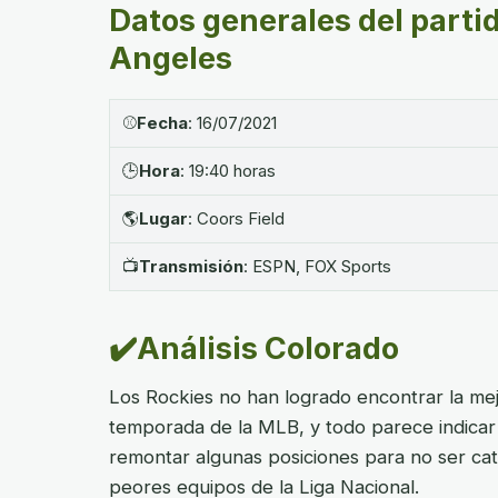
Datos generales del parti
Angeles
⚾
Fecha
: 16/07/2021
🕒
Hora
: 19:40 horas
🌎
Lugar
: Coors Field
📺
Transmisión
: ESPN, FOX Sports
✔️Análisis Colorado
Los Rockies no han logrado encontrar la mej
temporada de la MLB, y todo parece indicar
remontar algunas posiciones para no ser ca
peores equipos de la Liga Nacional.