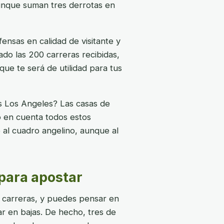
aunque suman tres derrotas en
ensas en calidad de visitante y
do las 200 carreras recibidas,
ue te será de utilidad para tus
s Los Angeles? Las casas de
 en cuenta todos estos
 al cuadro angelino, aunque al
 para apostar
 carreras, y puedes pensar en
r en bajas. De hecho, tres de