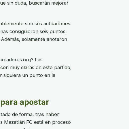
que sin duda, buscarán mejorar
ablemente son sus actuaciones
nas consiguieron seis puntos,
s. Además, solamente anotaron
marcadores.org? Las
cen muy claras en este partido,
r siquiera un punto en la
 para apostar
stado de forma, tras haber
s Mazatlán FC está en proceso