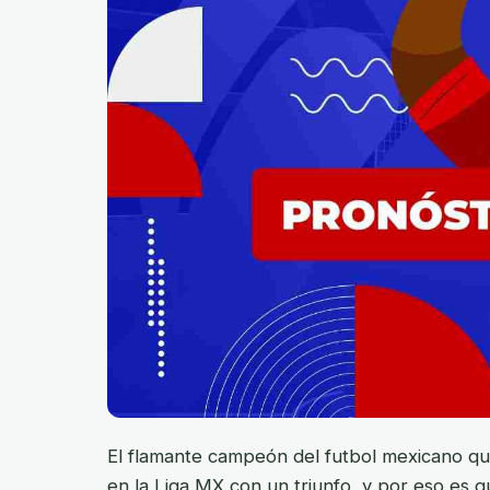
El flamante campeón del futbol mexicano q
en la Liga MX con un triunfo, y por eso es 