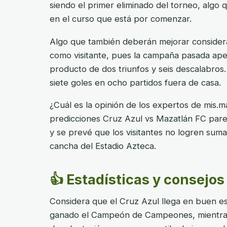
siendo el primer eliminado del torneo, algo 
en el curso que está por comenzar.
Algo que también deberán mejorar consider
como visitante, pues la campaña pasada ape
producto de dos triunfos y seis descalabro
siete goles en ocho partidos fuera de casa.
¿Cuál es la opinión de los expertos de mis.
predicciones Cruz Azul vs Mazatlán FC pare
y se prevé que los visitantes no logren suma
cancha del Estadio Azteca.
👍 Estadísticas y consejos
Considera que el Cruz Azul llega en buen e
ganado el Campeón de Campeones, mientra