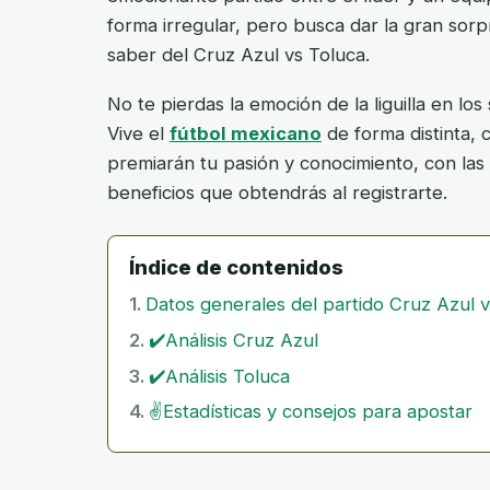
forma irregular, pero busca dar la gran sor
saber del Cruz Azul vs Toluca.
No te pierdas la emoción de la liguilla en los
Vive el
fútbol mexicano
de forma distinta,
premiarán tu pasión y conocimiento, con la
beneficios que obtendrás al registrarte.
Índice de contenidos
Datos generales del partido Cruz Azul 
✔️Análisis Cruz Azul
✔️Análisis Toluca
✌️Estadísticas y consejos para apostar