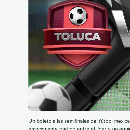
Un boleto a las semifinales del fútbol mexic
emocionante partido entre el líder y un equ