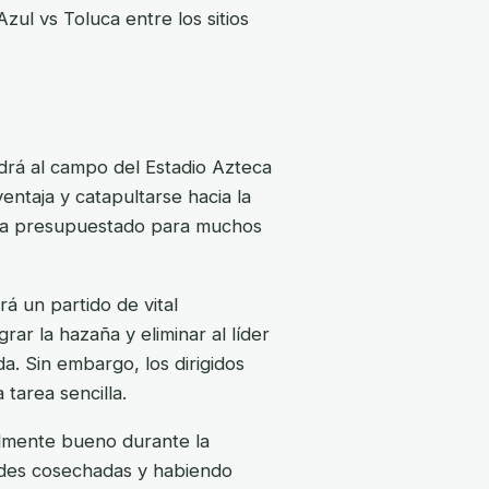
zul vs Toluca entre los sitios
ldrá al campo del Estadio Azteca
entaja y catapultarse hacia la
aba presupuestado para muchos
á un partido de vital
rar la hazaña y eliminar al líder
. Sin embargo, los dirigidos
tarea sencilla.
almente bueno durante la
ades cosechadas y habiendo