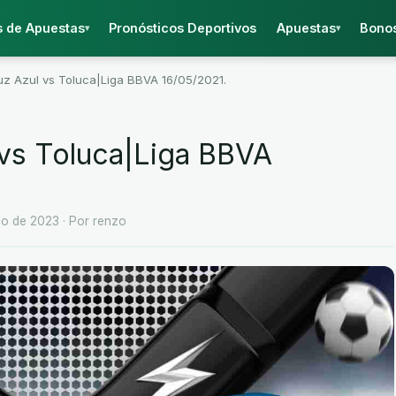
 de Apuestas
Pronósticos Deportivos
Apuestas
Bono
▾
▾
uz Azul vs Toluca|Liga BBVA 16/05/2021.
 vs Toluca|Liga BBVA
lio de 2023
· Por renzo