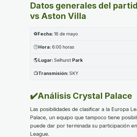
Datos generales del parti
vs Aston Villa
⚽
Fecha:
16 de mayo
🕒
Hora:
6:00 horas
🌎
Lugar:
Selhurst
Park
📺
Transmisión:
SKY
✔️Análisis Crystal Palace
Las posibilidades de clasificar a la Europa L
Palace, un equipo que tampoco tiene posibil
puede dar por terminada su participación e
League.