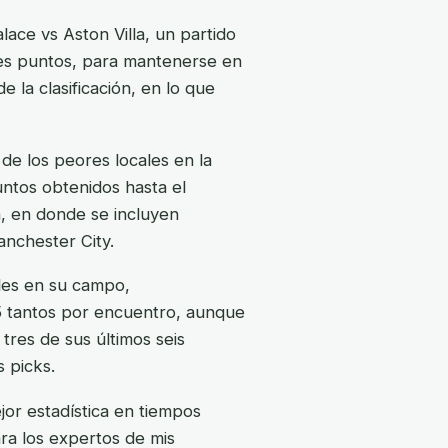
lace vs Aston Villa, un partido
tres puntos, para mantenerse en
e la clasificación, en lo que
de los peores locales en la
ntos obtenidos hasta el
, en donde se incluyen
nchester City.
les en su campo,
5 tantos por encuentro, aunque
 tres de sus últimos seis
 picks.
jor estadística en tiempos
ra los expertos de mis