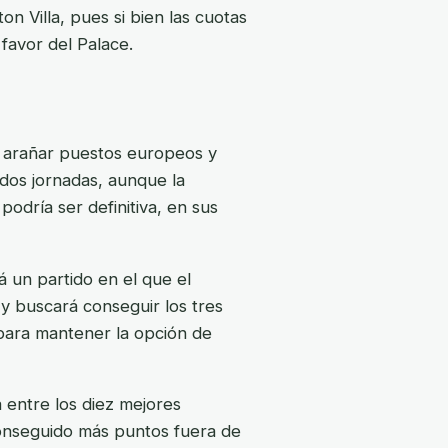
n Villa, pues si bien las cuotas
 favor del Palace.
de arañar puestos europeos y
 dos jornadas, aunque la
podría ser definitiva, en sus
rá un partido en el que el
 y buscará conseguir los tres
 para mantener la opción de
a entre los diez mejores
conseguido más puntos fuera de