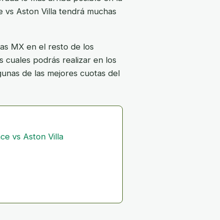
ce vs Aston Villa tendrá muchas
as MX en el resto de los
as cuales podrás realizar en los
gunas de las mejores cuotas del
ce vs Aston Villa