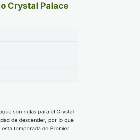
do Crystal Palace
eague son nulas para el Crystal
idad de descender, por lo que
n esta temporada de Premier