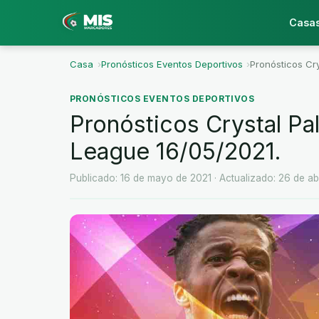
Casas
Casa
›
Pronósticos Eventos Deportivos
›
Pronósticos Cry
PRONÓSTICOS EVENTOS DEPORTIVOS
Pronósticos Crystal Pal
League 16/05/2021.
Publicado: 16 de mayo de 2021
· Actualizado: 26 de ab