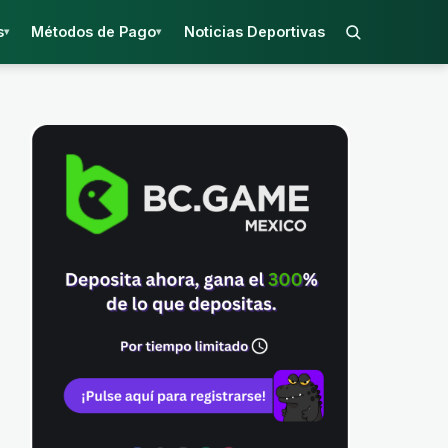
s
Métodos de Pago
Noticias Deportivas
▾
▾