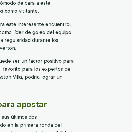
 cómodo de cara a este
 como visitante.
ra este interesante encuentro,
 como líder de goleo del equipo
a regularidad durante los
verton.
uede ser un factor positivo para
el favorito para los expertos de
ston Villa, podría lograr un
para apostar
n sus últimos dos
do en la primera ronda del