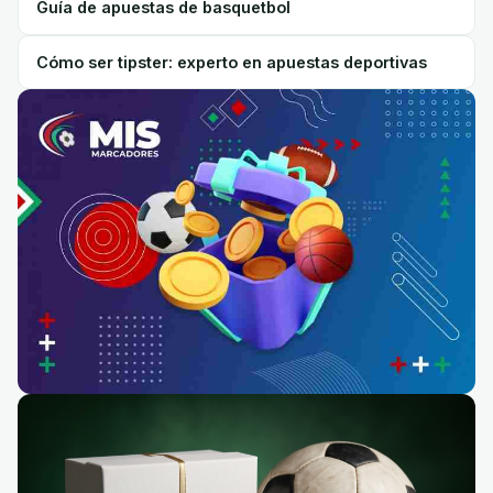
Guía de apuestas de basquetbol
Cómo ser tipster: experto en apuestas deportivas