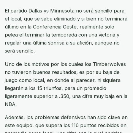
El partido Dallas vs Minnesota no será sencillo para
el local, que se sabe eliminado y si bien no terminará
último en la Conferencia Oeste, realmente solo
pelea el terminar la temporada con una victoria y
regalar una última sonrisa a su afición, aunque no
será sencillo.
Uno de los motivos por los cuales los Timberwolves
no tuvieron buenos resultados, es por su baja de
juego como local, en donde al parecer, ni siquiera
llegarán a los 15 triunfos, para un promedio
ligeramente superior a .350, una cifra muy baja en la
NBA.
Además, los problemas defensivos han sido clave en
este equipo, que supera los 116 puntos recibidos en