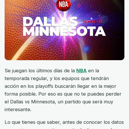
Se juegan los últimos días de la
NBA
en la
temporada regular, y los equipos que tendrán
acción en los playoffs buscarán llegar en la mejor
forma posible. Por eso es que no te puedes perder
el Dallas vs Minnesota, un partido que será muy
interesante.
Lo que tienes que saber, antes de conocer los datos