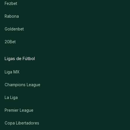
Fezbet
Rabona
Goldenbet
20Bet
Ligas de Fútbol
Liga MX
Champions League
La Liga
Premier League
Copa Libertadores