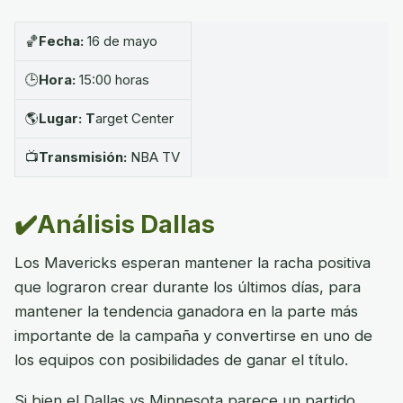
🏀
Fecha:
16 de mayo
🕒
Hora:
15:00 horas
🌎
Lugar: T
arget Center
📺
Transmisión:
NBA TV
✔️Análisis Dallas
Los Mavericks esperan mantener la racha positiva
que lograron crear durante los últimos días, para
mantener la tendencia ganadora en la parte más
importante de la campaña y convertirse en uno de
los equipos con posibilidades de ganar el título.
Si bien el Dallas vs Minnesota parece un partido