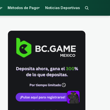
s
Métodos de Pago
Noticias Deportivas
▾
▾