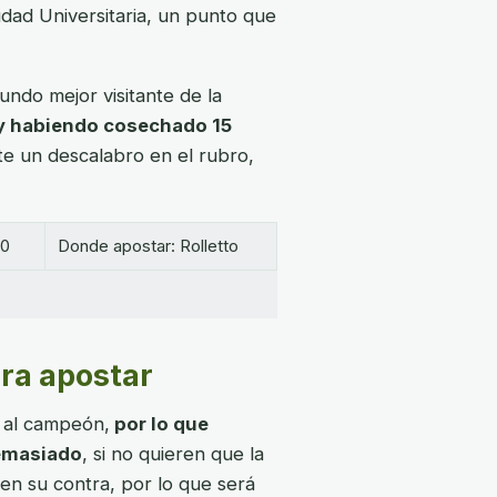
dad Universitaria, un punto que
undo mejor visitante de la
y habiendo cosechado 15
te un descalabro en el rubro,
20
Donde apostar: Rolletto
ara apostar
n al campeón,
por lo que
demasiado
, si no quieren que la
en su contra, por lo que será