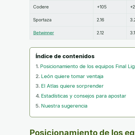
Codere
+105
+
Sportaza
2.16
3.
Betwinner
2.12
3.
Índice de contenidos
Posicionamiento de los equipos Final Li
León quiere tomar ventaja
El Atlas quiere sorprender
Estadísticas y consejos para apostar
Nuestra sugerencia
Posicionamiento de los eq