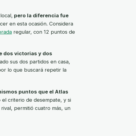
local,
pero la diferencia fue
cer en esta ocasión. Considera
orada
regular, con 12 puntos de
e dos victorias y dos
ado sus dos partidos en casa,
or lo que buscará repetir la
mismos puntos que el Atlas
 el criterio de desempate, y si
ival, permitió cuatro más, un