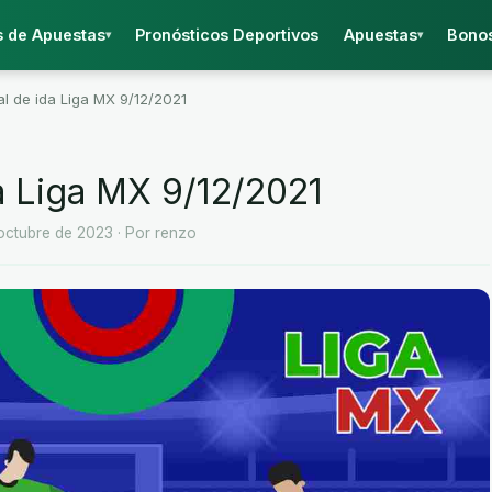
 de Apuestas
Pronósticos Deportivos
Apuestas
Bono
▾
▾
al de ida Liga MX 9/12/2021
da Liga MX 9/12/2021
 octubre de 2023
· Por renzo