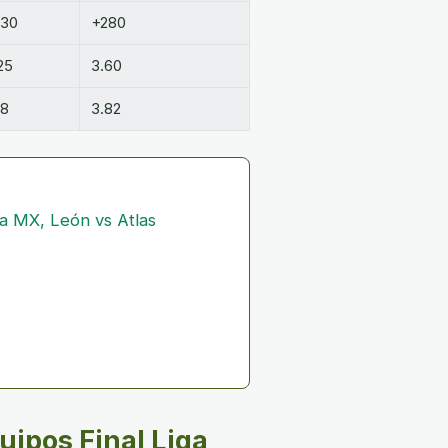
230
+280
25
3.60
18
3.82
ga MX, León vs Atlas
uipos Final Liga