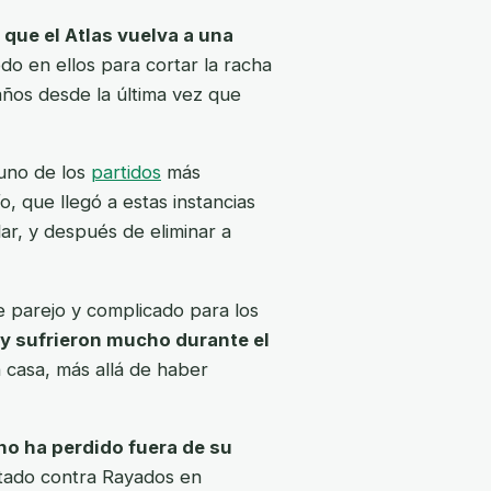
que el Atlas vuelva a una
odo en ellos para cortar la racha
 años desde la última vez que
uno de los
partidos
más
o, que llegó a estas instancias
ar, y después de eliminar a
te parejo y complicado para los
 y sufrieron mucho durante el
 casa, más allá de haber
 no ha perdido fuera de su
tado contra Rayados en