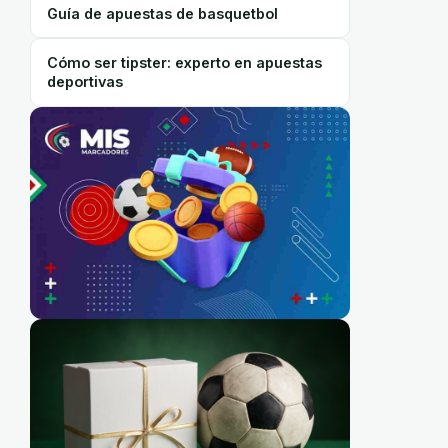
Guía de apuestas de basquetbol
Cómo ser tipster: experto en apuestas
deportivas