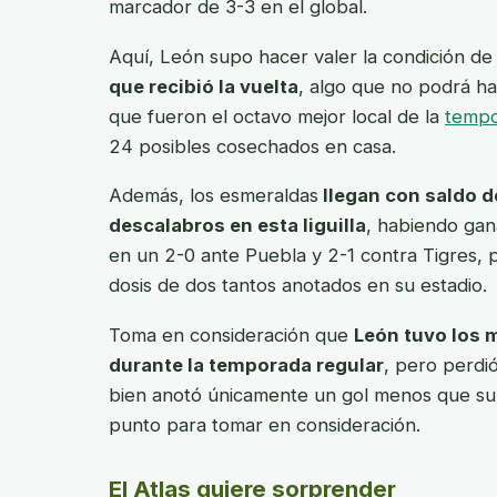
marcador de 3-3 en el global.
Aquí, León supo hacer valer la condición de 
que recibió la vuelta
, algo que no podrá ha
que fueron el octavo mejor local de la
temp
24 posibles cosechados en casa.
Además, los esmeraldas
llegan con saldo d
descalabros en esta liguilla
, habiendo gan
en un 2-0 ante Puebla y 2-1 contra Tigres, p
dosis de dos tantos anotados en su estadio.
Toma en consideración que
León tuvo los 
durante la temporada regular
, pero perdió
bien anotó únicamente un gol menos que su r
punto para tomar en consideración.
El Atlas quiere sorprender