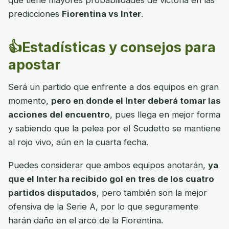
que tiene mayores probabilidades de victoria en las
predicciones
Fiorentina vs Inter
.
👍Estadísticas y consejos para
apostar
Será un partido que enfrente a dos equipos en gran
momento,
pero en donde el Inter deberá tomar las
acciones del encuentro
, pues llega en mejor forma
y sabiendo que la pelea por el Scudetto se mantiene
al rojo vivo, aún en la cuarta fecha.
Puedes considerar que ambos equipos anotarán,
ya
que el Inter ha recibido gol en tres de los cuatro
partidos disputados
, pero también son la mejor
ofensiva de la Serie A, por lo que seguramente
harán daño en el arco de la Fiorentina.