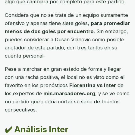
algo que cambiará por completo para este partido.
Considera que no se trata de un equipo sumamente
ofensivo y apenas tiene siete goles,
para promediar
menos de dos goles por encuentro
. Sin embargo,
puedes considerar a Dusan Vlahovic como posible
anotador de este partido, con tres tantos en su
cuenta personal.
Pese a marchar en gran estado de forma y llegar
con una racha positiva, el local no es visto como el
favorito en los pronósticos
Fiorentina vs Inter
de
los expertos de
mis.marcadores.org
, y se ve como
un partido que podría cortar su serie de triunfos
consecutivos.
✔️ Análisis Inter