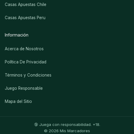
Casas Apuestas Chile
Casas Apuestas Peru
Información
Acerca de Nosotros
Política De Privacidad
Términos y Condiciones
Juego Responsable
Mapa del Sitio
🔞 Juega con responsabilidad. +18.
© 2026 Mis Marcadores