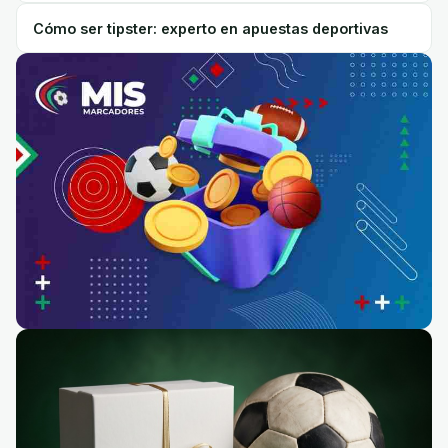
Cómo ser tipster: experto en apuestas deportivas