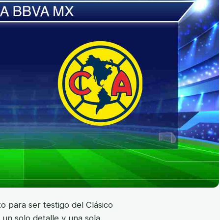
o para ser testigo del Clásico
un solo detalle y una sola