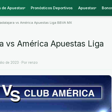
 de Apuestas
Pronósticos Deportivos
Apuestas
Bono
▾
▾
adalajara vs América Apuestas Liga BBVA MX
ra vs América Apuestas Liga
ulio de 2023
· Por renzo