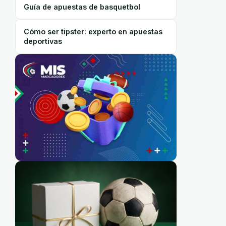
Guía de apuestas de basquetbol
Cómo ser tipster: experto en apuestas
deportivas