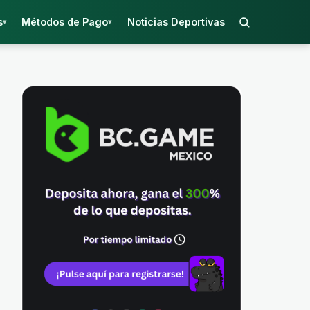
s
Métodos de Pago
Noticias Deportivas
▾
▾