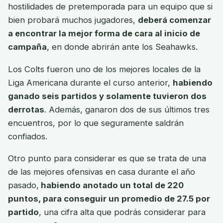
hostilidades de pretemporada para un equipo que si
bien probará muchos jugadores,
deberá comenzar
a encontrar la mejor forma de cara al inicio de
campaña
, en donde abrirán ante los Seahawks.
Los Colts fueron uno de los mejores locales de la
Liga Americana durante el curso anterior,
habiendo
ganado seis partidos y solamente tuvieron dos
derrotas
. Además, ganaron dos de sus últimos tres
encuentros, por lo que seguramente saldrán
confiados.
Otro punto para considerar es que se trata de una
de las mejores ofensivas en casa durante el año
pasado,
habiendo anotado un total de 220
puntos, para conseguir un promedio de 27.5 por
partido
, una cifra alta que podrás considerar para