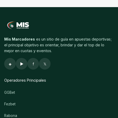
Mis Marcadores
es un sitio de guía en apuestas deportivas;
el principal objetivo es orientar, brindar y dar el top de lo
mejor en cuotas y eventos.
◈
▶
f
𝕏
Operadores Principales
GGBet
Fezbet
Rabona