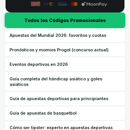
Todos los Códigos Promocionales
Apuestas del Mundial 2026: favoritos y cuotas
Pronósticos y momios Progol (concurso actual)
Eventos deportivos en 2026
Guía completa del hándicap asiático y goles
asiáticos
Guía de apuestas deportivas para principiantes
Guía de apuestas de basquetbol
Cómo ser tipster: experto en apuestas deportivas