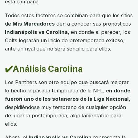
esta campaña.
Todos estos factores se combinan para que los sitios
de
Mis Marcadores
den a conocer sus pronósticos
Indianápolis vs Carolina
, en donde al parecer, los
Colts lograrán un inicio de pretemporada exitoso,
ante un rival que no será sencillo para ellos.
✔️Análisis Carolina
Los Panthers son otro equipo que buscará mejorar
lo hecho la pasada temporada de la NFL,
en donde
fueron uno de los sotaneros de la Liga Nacional
,
despidiéndose muy temprano de cualquier opción
de jugar la postemporada, algo lamentable para
ellos.
Ahora, el
Indianápolis vs Carolina
representa la