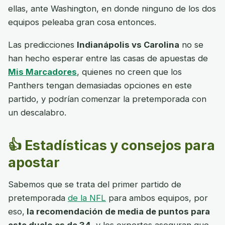
ellas, ante Washington, en donde ninguno de los dos
equipos peleaba gran cosa entonces.
Las predicciones
Indianápolis vs Carolina
no se
han hecho esperar entre las casas de apuestas de
Mis Marcadores
, quienes no creen que los
Panthers tengan demasiadas opciones en este
partido, y podrían comenzar la pretemporada con
un descalabro.
👍 Estadísticas y consejos para
apostar
Sabemos que se trata del primer partido de
pretemporada
de la NFL
para ambos equipos, por
eso,
la recomendación de media de puntos para