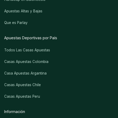
Apuestas Altas y Bajas
Que es Parlay
Apuestas Deportivas por País
Todos Las Casas Apuestas
Casas Apuestas Colombia
Casa Apuestas Argantina
Casas Apuestas Chile
Casas Apuestas Peru
Información