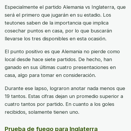
Especialmente el partido Alemania vs Inglaterra, que
será el primero que jugarán en su estadio. Los
teutones saben de la importancia que implica
cosechar puntos en casa, por lo que buscarán
llevarse los tres disponibles en esta ocasión.
El punto positivo es que Alemania no pierde como
local desde hace siete partidos. De hecho, han
ganado en sus últimas cuatro presentaciones en
casa, algo para tomar en consideración.
Durante ese lapso, lograron anotar nada menos que
19 tantos. Estas cifras dejan un promedio superior a
cuatro tantos por partido. En cuanto a los goles
recibidos, solamente tienen uno.
Prueba de fuego para Inglaterra