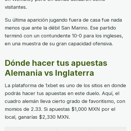
visitantes.
Su última aparición jugando fuera de casa fue nada
menos que ante la débil San Marino. Ese partido
terminó con un contundente 10-0 para los ingleses,
en una muestra de su gran capacidad ofensiva.
Dónde hacer tus apuestas
Alemania vs Inglaterra
La plataforma de 1xbet es uno de los sitios en donde
podrás hacer tus apuestas en este duelo. Aquí, el
cuadro alemán lleva cierto grado de favoritismo, con
momios de 2.33. Si apuestas $1,000 MXN por el
local, ganarías $2,330 MXN.