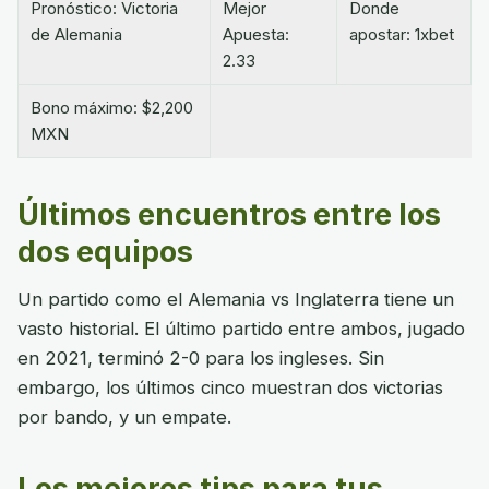
Pronóstico: Victoria
Mejor
Donde
de Alemania
Apuesta:
apostar: 1xbet
2.33
Bono máximo: $2,200
MXN
Últimos encuentros entre los
dos equipos
Un partido como el Alemania vs Inglaterra tiene un
vasto historial. El último partido entre ambos, jugado
en 2021, terminó 2-0 para los ingleses. Sin
embargo, los últimos cinco muestran dos victorias
por bando, y un empate.
Los mejores tips para tus