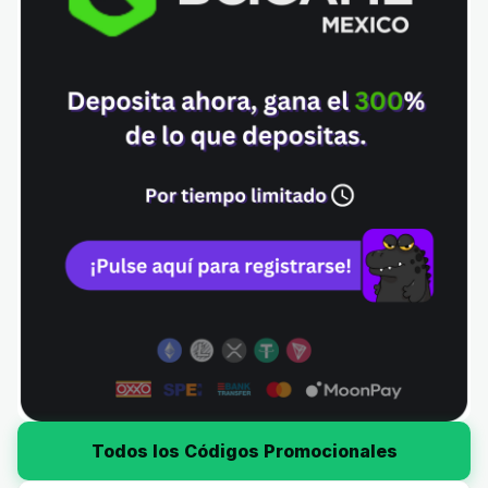
Todos los Códigos Promocionales