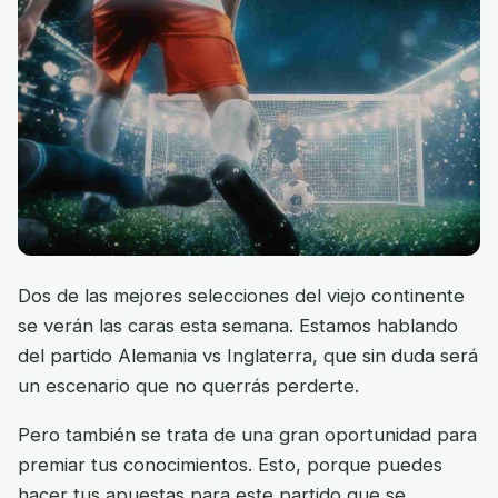
Dos de las mejores selecciones del viejo continente
se verán las caras esta semana. Estamos hablando
del partido Alemania vs Inglaterra, que sin duda será
un escenario que no querrás perderte.
Pero también se trata de una gran oportunidad para
premiar tus conocimientos. Esto, porque puedes
hacer tus apuestas para este partido que se