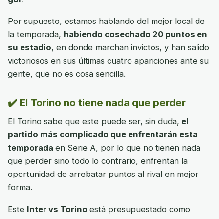
Por supuesto, estamos hablando del mejor local de
la temporada,
habiendo cosechado 20 puntos en
su estadio
, en donde marchan invictos, y han salido
victoriosos en sus últimas cuatro apariciones ante su
gente, que no es cosa sencilla.
✔️ El Torino no tiene nada que perder
El Torino sabe que este puede ser, sin duda,
el
partido más complicado que enfrentarán esta
temporada
en Serie A, por lo que no tienen nada
que perder sino todo lo contrario, enfrentan la
oportunidad de arrebatar puntos al rival en mejor
forma.
Este
Inter vs Torino
está presupuestado como