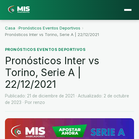
Casa
›
Pronósticos Eventos Deportivos
›
Pronósticos Inter vs Torino, Serie A | 22/12/2021
PRONÓSTICOS EVENTOS DEPORTIVOS
Pronósticos Inter vs
Torino, Serie A |
22/12/2021
Publicado: 21 de diciembre de 2021
· Actualizado: 2 de octubre
de 2023
· Por renzo