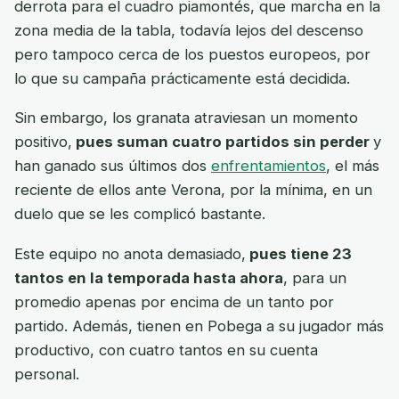
derrota para el cuadro piamontés, que marcha en la
zona media de la tabla, todavía lejos del descenso
pero tampoco cerca de los puestos europeos, por
lo que su campaña prácticamente está decidida.
Sin embargo, los granata atraviesan un momento
positivo,
pues suman cuatro partidos sin perder
y
han ganado sus últimos dos
enfrentamientos
, el más
reciente de ellos ante Verona, por la mínima, en un
duelo que se les complicó bastante.
Este equipo no anota demasiado,
pues tiene 23
tantos en la temporada hasta ahora
, para un
promedio apenas por encima de un tanto por
partido. Además, tienen en Pobega a su jugador más
productivo, con cuatro tantos en su cuenta
personal.