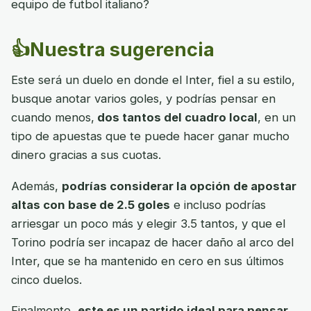
equipo de futbol italiano?
👍Nuestra sugerencia
Este será un duelo en donde el Inter, fiel a su estilo,
busque anotar varios goles, y podrías pensar en
cuando menos,
dos tantos del cuadro local
, en un
tipo de apuestas que te puede hacer ganar mucho
dinero gracias a sus cuotas.
Además,
podrías considerar la opción de apostar
altas con base de 2.5 goles
e incluso podrías
arriesgar un poco más y elegir 3.5 tantos, y que el
Torino podría ser incapaz de hacer daño al arco del
Inter, que se ha mantenido en cero en sus últimos
cinco duelos.
Finalmente,
este es un partido ideal para pensar