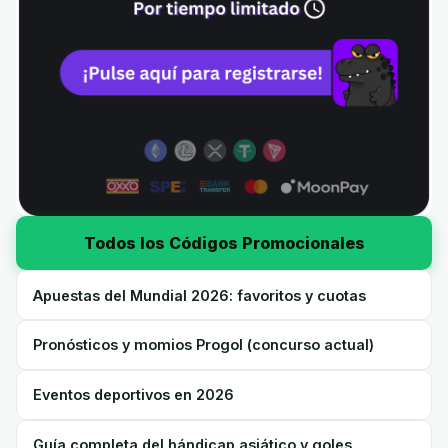
Todos los Códigos Promocionales
Apuestas del Mundial 2026: favoritos y cuotas
Pronósticos y momios Progol (concurso actual)
Eventos deportivos en 2026
Guía completa del hándicap asiático y goles