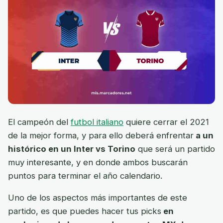
El campeón del
futbol italiano
quiere cerrar el 2021
de la mejor forma, y para ello deberá enfrentar
a un
histórico en un Inter vs Torino
que será un partido
muy interesante, y en donde ambos buscarán
puntos para terminar el año calendario.
Uno de los aspectos más importantes de este
partido, es que puedes hacer tus picks
en