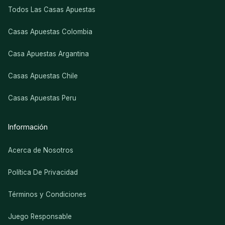
Todos Las Casas Apuestas
Casas Apuestas Colombia
Casa Apuestas Argantina
Casas Apuestas Chile
Casas Apuestas Peru
Información
Acerca de Nosotros
Política De Privacidad
Términos y Condiciones
Juego Responsable