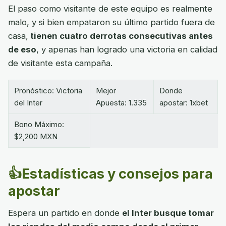
El paso como visitante de este equipo es realmente
malo, y si bien empataron su último partido fuera de
casa,
tienen cuatro derrotas consecutivas antes
de eso
, y apenas han logrado una victoria en calidad
de visitante esta campaña.
Pronóstico: Victoria
Mejor
Donde
del Inter
Apuesta: 1.335
apostar: 1xbet
Bono Máximo:
$2,200 MXN
👍Estadísticas y consejos para
apostar
Espera un partido en donde
el Inter busque tomar