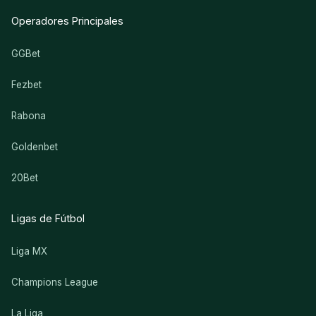
Operadores Principales
GGBet
Fezbet
Rabona
Goldenbet
20Bet
Ligas de Fútbol
Liga MX
Champions League
La Liga