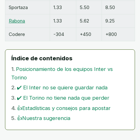
Sportaza
1.33
5.50
8.50
Rabona
1.33
5.62
9.25
Codere
-304
+450
+800
Índice de contenidos
Posicionamiento de los equipos Inter vs
Torino
✔️ El Inter no se quiere guardar nada
✔️ El Torino no tiene nada que perder
👍Estadísticas y consejos para apostar
👍Nuestra sugerencia