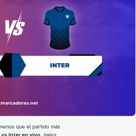
 menos que el partido más
vs Inter en vivo
, mejor