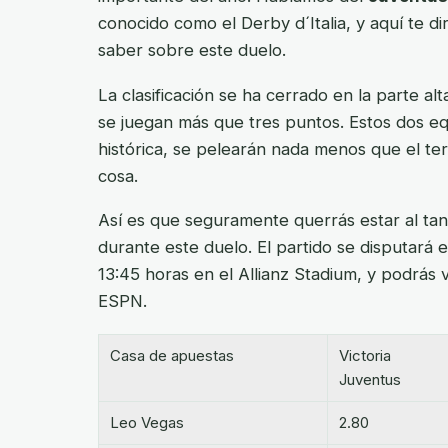
conocido como el Derby d´Italia, y aquí te d
saber sobre este duelo.
La clasificación se ha cerrado en la parte alt
se juegan más que tres puntos. Estos dos eq
histórica, se pelearán nada menos que el te
cosa.
Así es que seguramente querrás estar al ta
durante este duelo. El partido se disputará el
13:45 horas en el Allianz Stadium, y podrás 
ESPN.
Casa de apuestas
Victoria
Juventus
Leo Vegas
2.80