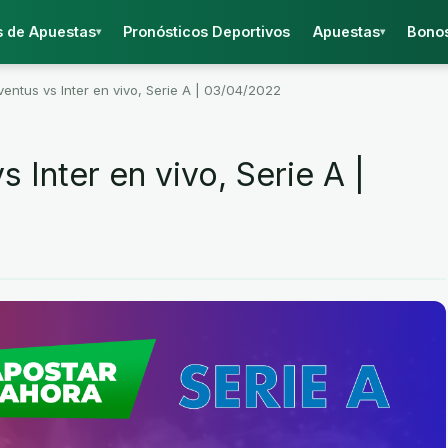
 de Apuestas
Pronósticos Deportivos
Apuestas
Bono
▾
▾
entus vs Inter en vivo, Serie A | 03/04/2022
 Inter en vivo, Serie A |