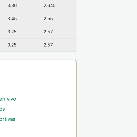
3.36
2.645
3.45
2.55
3.25
2.57
3.25
2.57
en vivo
os
ortivas