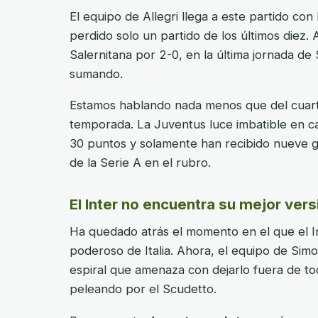
El equipo de Allegri llega a este partido con
perdido solo un partido de los últimos diez
Salernitana por 2-0, en la última jornada de 
sumando.
Estamos hablando nada menos que del cuarto
temporada. La Juventus luce imbatible en 
30 puntos y solamente han recibido nueve g
de la Serie A en el rubro.
El Inter no encuentra su mejor vers
Ha quedado atrás el momento en el que el I
poderoso de Italia. Ahora, el equipo de Sim
espiral que amenaza con dejarlo fuera de tod
peleando por el Scudetto.