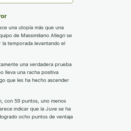
ror
rece una utopía más que una
quipo de Massimiliano Allegri se
ar la temporada levantando el
ustamente una verdadera prueba
o lleva una racha positiva
algo que les ha hecho ascender
ón, con 59 puntos, uno menos
arece indicar que la Juve se ha
 logrado ocho puntos de ventaja