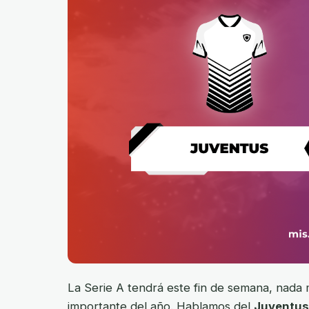
La Serie A tendrá este fin de semana, nada
importante del año. Hablamos del
Juventus 