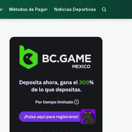
s
Métodos de Pago
Noticias Deportivas
▾
▾