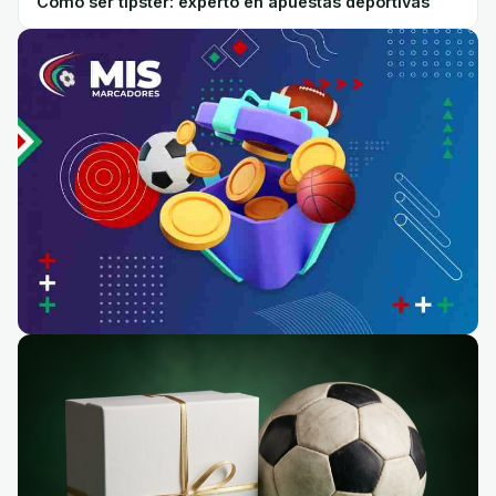
Cómo ser tipster: experto en apuestas deportivas