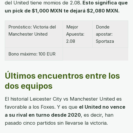
del United tiene momios de 2.08.
Esto significa que
un pick de $1,000 MXN te dejará $2,080 MXN.
Pronóstico: Victoria del
Mejor
Donde
Manchester United
Apuesta:
apostar:
2.08
Sportaza
Bono máximo: 100 EUR
Últimos encuentros entre los
dos equipos
El historial Leicester City vs Manchester United es
favorable a los Foxes. Y es que
el United no vence
a su rival en turno desde 2020
, es decir, han
pasado cinco partidos sin llevarse la victoria.