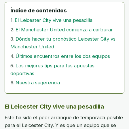
Índice de contenidos
El Leicester City vive una pesadilla
El Manchester United comienza a carburar
Dónde hacer tu pronóstico Leicester City vs
Manchester United
Últimos encuentros entre los dos equipos
Los mejores tips para tus apuestas
deportivas
Nuestra sugerencia
El Leicester City vive una pesadilla
Este ha sido el peor arranque de temporada posible
para el Leicester City. Y es que un equipo que se