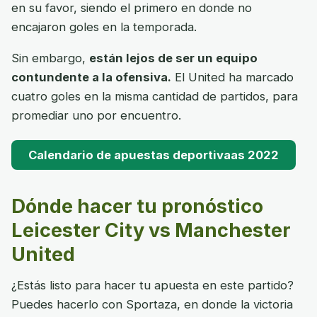
en su favor, siendo el primero en donde no
encajaron goles en la temporada.
Sin embargo,
están lejos de ser un equipo
contundente a la ofensiva.
El United ha marcado
cuatro goles en la misma cantidad de partidos, para
promediar uno por encuentro.
Calendario de apuestas deportivaas 2022
Dónde hacer tu pronóstico
Leicester City vs Manchester
United
¿Estás listo para hacer tu apuesta en este partido?
Puedes hacerlo con Sportaza, en donde la victoria