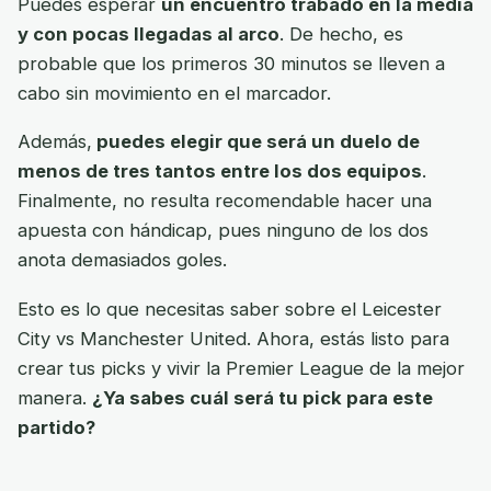
Puedes esperar
un encuentro trabado en la media
y con pocas llegadas al arco
. De hecho, es
probable que los primeros 30 minutos se lleven a
cabo sin movimiento en el marcador.
Además,
puedes elegir que será un duelo de
menos de tres tantos entre los dos equipos
.
Finalmente, no resulta recomendable hacer una
apuesta con hándicap, pues ninguno de los dos
anota demasiados goles.
Esto es lo que necesitas saber sobre el Leicester
City vs Manchester United. Ahora, estás listo para
crear tus picks y vivir la Premier League de la mejor
manera.
¿Ya sabes cuál será tu pick para este
partido?