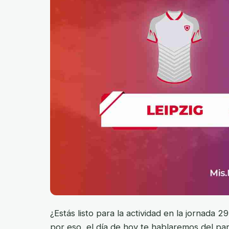
¿Estás listo para la actividad en la jornada 2
por eso, el día de hoy te hablaremos del pa