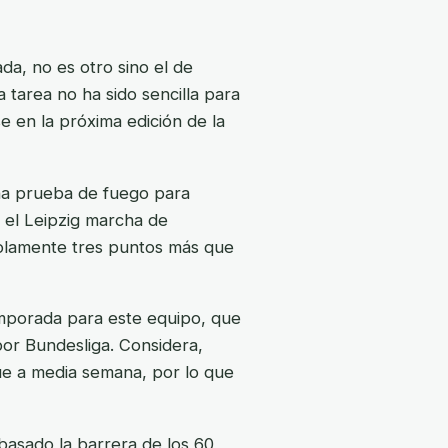
ada, no es otro sino el de
la tarea no ha sido sencilla para
e en la próxima edición de la
a prueba de fuego para
 el Leipzig marcha de
solamente tres puntos más que
mporada para este equipo, que
por Bundesliga. Considera,
ue a media semana, por lo que
basado la barrera de los 60