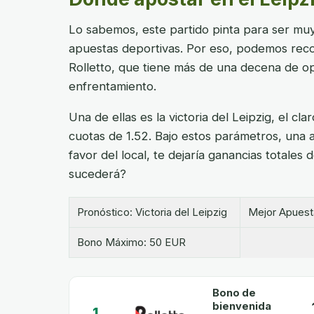
Lo sabemos, este partido pinta para ser muy
apuestas deportivas. Por eso, podemos rec
Rolletto, que tiene más de una decena de op
enfrentamiento.
Una de ellas es la victoria del Leipzig, el cla
cuotas de 1.52. Bajo estos parámetros, un
favor del local, te dejaría ganancias totale
sucederá?
Pronóstico: Victoria del Leipzig
Mejor Apuesta
Bono Máximo: 50 EUR
Bono de
bienvenida
1