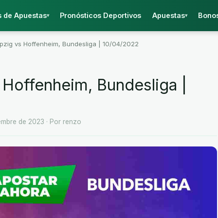
 de Apuestas
Pronósticos Deportivos
Apuestas
Bono
▾
▾
ipzig vs Hoffenheim, Bundesliga | 10/04/2022
 Hoffenheim, Bundesliga |
iembre de 2023
· Por renzo