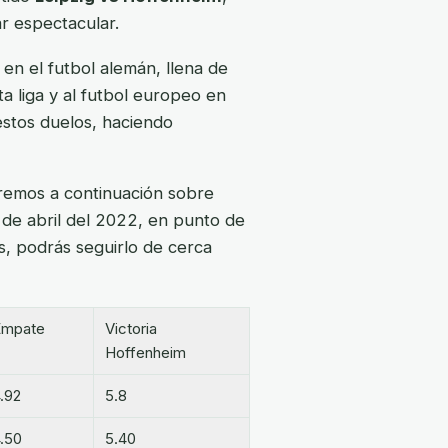
ar espectacular.
en el futbol alemán, llena de
ta liga y al futbol europeo en
estos duelos, haciendo
iremos a continuación sobre
0 de abril del 2022, en punto de
s, podrás seguirlo de cerca
Empate
Victoria
Hoffenheim
.92
5.8
.50
5.40