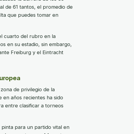
l de 61 tantos, el promedio de
 alta que puedes tomar en
l cuarto del rubro en la
os en su estadio, sin embargo,
nte Freiburg y el Eintracht
europea
zona de privilegio de la
 en años recientes ha sido
a entre clasificar a torneos
pinta para un partido vital en