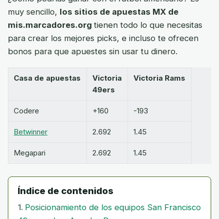
muy sencillo,
los sitios de apuestas MX de
mis.marcadores.org
tienen todo lo que necesitas
para crear los mejores picks, e incluso te ofrecen
bonos para que apuestes sin usar tu dinero.
Casa de apuestas
Victoria
Victoria Rams
49ers
Codere
+160
-193
Betwinner
2.692
1.45
Megapari
2.692
1.45
Índice de contenidos
Posicionamiento de los equipos San Francisco