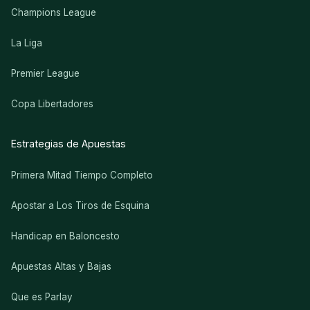
Champions League
La Liga
Premier League
Copa Libertadores
Estrategias de Apuestas
Primera Mitad Tiempo Completo
Apostar a Los Tiros de Esquina
Handicap en Baloncesto
Apuestas Altas y Bajas
Que es Parlay