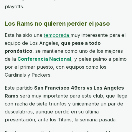
playoffs.
Los Rams no quieren perder el paso
Esta ha sido una
temporada
muy interesante para el
equipo de Los Angeles,
que pese a todo
pronóstico
, se mantiene como uno de los mejores
de la
Conferencia Nacional
, y pelea palmo a palmo
por el primer puesto, con equipos como los
Cardinals y Packers.
Este partido
San Francisco 49ers vs Los Angeles
Rams
será muy importante para este club, que llega
con racha de siete triunfos y únicamente un par de
descalabros, aunque perdió en su última
presentación, ante los Titans, la semana pasada.