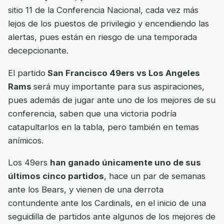
sitio 11 de la Conferencia Nacional, cada vez más
lejos de los puestos de privilegio y encendiendo las
alertas, pues están en riesgo de una temporada
decepcionante.
El partido
San Francisco 49ers vs Los Angeles
Rams
será muy importante para sus aspiraciones,
pues además de jugar ante uno de los mejores de su
conferencia, saben que una victoria podría
catapultarlos en la tabla, pero también en temas
anímicos.
Los 49ers
han ganado únicamente uno de sus
últimos cinco partidos
, hace un par de semanas
ante los Bears, y vienen de una derrota
contundente ante los Cardinals, en el inicio de una
seguidilla de partidos ante algunos de los mejores de