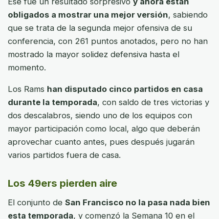
Ese fue un resultado sorpresivo
y ahora están
obligados a mostrar una mejor versión
, sabiendo
que se trata de la segunda mejor ofensiva de su
conferencia, con 261 puntos anotados, pero no han
mostrado la mayor solidez defensiva hasta el
momento.
Los Rams
han disputado cinco partidos en casa
durante la temporada
, con saldo de tres victorias y
dos descalabros, siendo uno de los equipos con
mayor participación como local, algo que deberán
aprovechar cuanto antes, pues después jugarán
varios partidos fuera de casa.
Los 49ers pierden aire
El conjunto de
San Francisco no la pasa nada bien
esta temporada
, y comenzó la Semana 10 en el