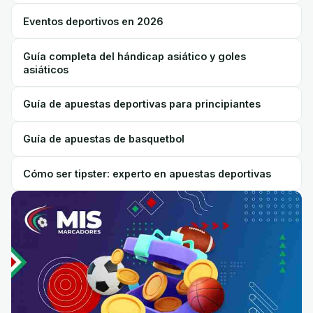
Eventos deportivos en 2026
Guía completa del hándicap asiático y goles
asiáticos
Guía de apuestas deportivas para principiantes
Guía de apuestas de basquetbol
Cómo ser tipster: experto en apuestas deportivas