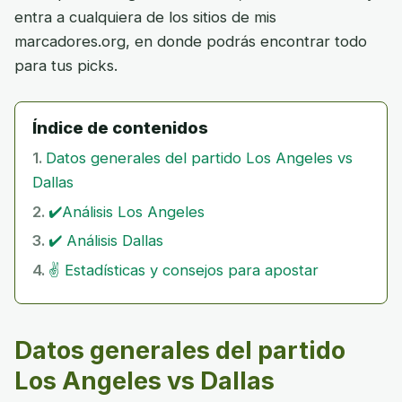
entra a cualquiera de los sitios de mis
marcadores.org, en donde podrás encontrar todo
para tus picks.
Índice de contenidos
Datos generales del partido Los Angeles vs
Dallas
✔️Análisis Los Angeles
✔️ Análisis Dallas
✌️ Estadísticas y consejos para apostar
Datos generales del partido
Los Angeles vs Dallas