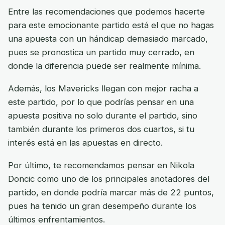
Entre las recomendaciones que podemos hacerte
para este emocionante partido está el que no hagas
una apuesta con un hándicap demasiado marcado,
pues se pronostica un partido muy cerrado, en
donde la diferencia puede ser realmente mínima.
Además, los Mavericks llegan con mejor racha a
este partido, por lo que podrías pensar en una
apuesta positiva no solo durante el partido, sino
también durante los primeros dos cuartos, si tu
interés está en las apuestas en directo.
Por último, te recomendamos pensar en Nikola
Doncic como uno de los principales anotadores del
partido, en donde podría marcar más de 22 puntos,
pues ha tenido un gran desempeño durante los
últimos enfrentamientos.