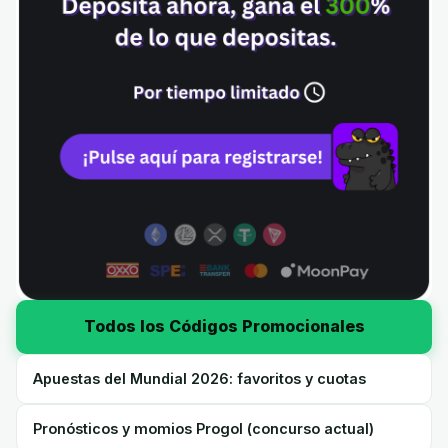
Todos los Códigos Promocionales
Apuestas del Mundial 2026: favoritos y cuotas
Pronósticos y momios Progol (concurso actual)