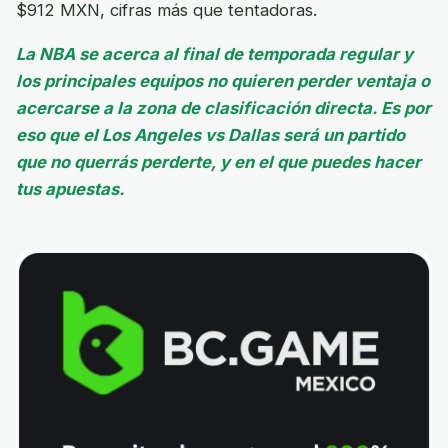
$912 MXN, cifras más que tentadoras.
La NBA se acerca al final de temporada regular y
los principales equipos no quieren perder ventaja o
acercarse a la zona de clasificación directa. Es por
eso que el Los Angeles vs Dallas será un partido
que no querrás perderte, y en el que puedes hacer
tus apuestas.