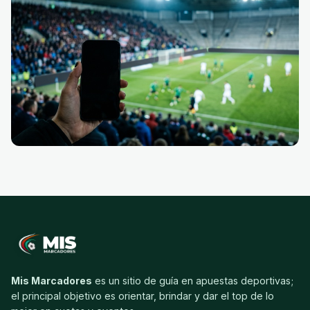
Mis Marcadores
es un sitio de guía en apuestas deportivas;
el principal objetivo es orientar, brindar y dar el top de lo