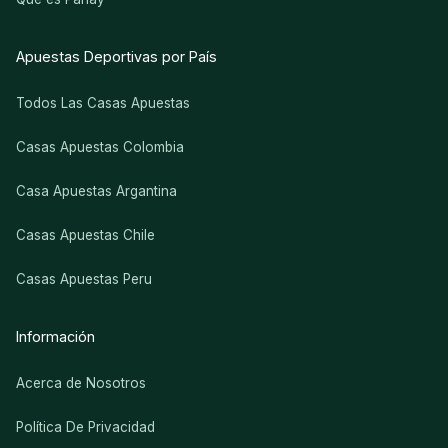
Apuestas Deportivas por País
Todos Las Casas Apuestas
Casas Apuestas Colombia
Casa Apuestas Argantina
Casas Apuestas Chile
Casas Apuestas Peru
Información
Acerca de Nosotros
Política De Privacidad