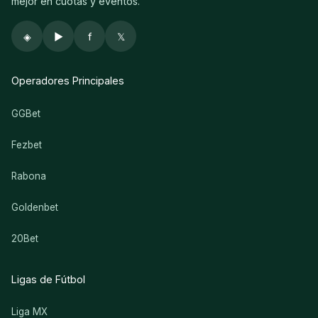
mejor en cuotas y eventos.
◈
▶
f
𝕏
Operadores Principales
GGBet
Fezbet
Rabona
Goldenbet
20Bet
Ligas de Fútbol
Liga MX