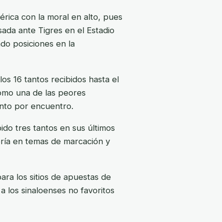
érica con la moral en alto, pues
sada ante Tigres en el Estadio
ndo posiciones en la
los 16 tantos recibidos hasta el
omo una de las peores
nto por encuentro.
ido tres tantos en sus últimos
oría en temas de marcación y
ara los sitios de apuestas de
 los sinaloenses no favoritos