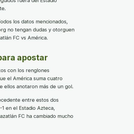
eguidos fuera del Estadio
te.
Todos los datos mencionados,
org no tengan dudas y otorguen
zatlán FC vs América.
para apostar
os con los renglones
que el América suma cuatro
e ellos anotaron más de un gol.
ecedente entre estos dos
-1 en el Estadio Azteca,
azatlán FC ha cambiado mucho