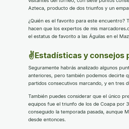
visitantes del torneo, con siete puntos cons
Azteca, producto de dos triunfos y un empa
¿Quién es el favorito para este encuentro? 
hacen que los expertos de mis marcadores.
el estatus de favorito a las Águilas en el Ma
✌️Estadísticas y consejos 
Seguramente habrás analizado algunos punt
anteriores, pero también podemos decirte 
partidos consecutivos marcando, y en tres d
También puedes considerar que el único pr
equipos fue el triunfo de los de Coapa por 3
conseguido la temporada pasada, aunque M
desde entonces.