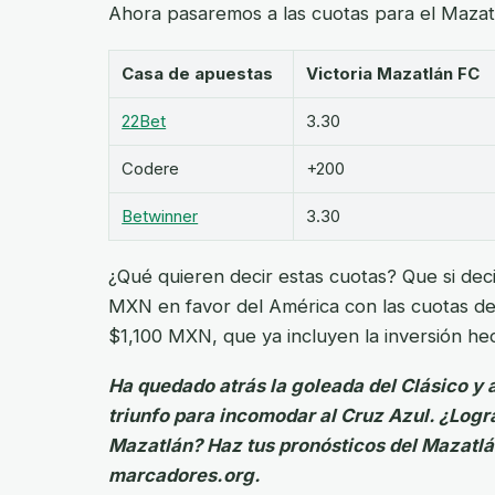
Ahora pasaremos a las cuotas para el Mazat
Casa de apuestas
Victoria Mazatlán FC
22Bet
3.30
Codere
+200
Betwinner
3.30
¿Qué quieren decir estas cuotas? Que si dec
MXN en favor del América con las cuotas de
$1,100 MXN, que ya incluyen la inversión he
Ha quedado atrás la goleada del Clásico y 
triunfo para incomodar al Cruz Azul. ¿Logra
Mazatlán? Haz tus pronósticos del Mazatl
marcadores.org.