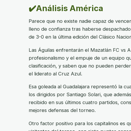
✔️Análisis América
Parece que no existe nadie capaz de vencer
lleno de confianza tras haberse despachado
de 3-0 en la última edición del Clásico Nacion
Las Águilas enfrentarán el Mazatlán FC vs A
profesionalismo y el empuje de un equipo que
clasificación, y saben que no pueden perder
el liderato al Cruz Azul.
Esa goleada al Guadalajara representó la cua
los dirigidos por Santiago Solari, que adem
recibido en sus últimos cuatro partidos, co
mejores defensas del torneo.
Otro factor positivo para los capitalinos es 