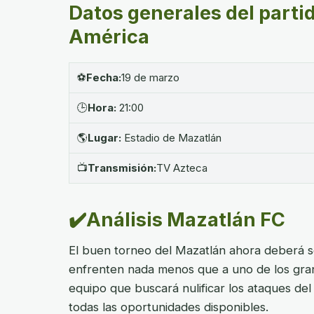
Datos generales del parti
América
⚽
Fecha:
19 de marzo
🕒
Hora:
21:00
🌎
Lugar:
Estadio de Mazatlán
📺
Transmisión:
TV Azteca
✔️Análisis Mazatlán FC
El buen torneo del Mazatlán ahora deberá 
enfrenten nada menos que a uno de los grand
equipo que buscará nulificar los ataques de
todas las oportunidades disponibles.