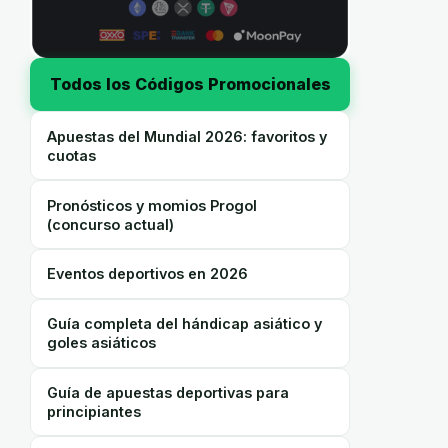
Todos los Códigos Promocionales
Apuestas del Mundial 2026: favoritos y
cuotas
Pronósticos y momios Progol
(concurso actual)
Eventos deportivos en 2026
Guía completa del hándicap asiático y
goles asiáticos
Guía de apuestas deportivas para
principiantes