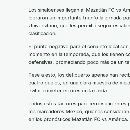
Los sinaloenses llegan al Mazatlán FC vs Am
lograron un importante triunfo la jornada pa
Universitario, que les permitió seguir escala
clasificación.
El punto negativo para el conjunto local son 
momento en la temporada, que los tienen c
defensivas, promediando poco más de un ta
Pese a esto, los del puerto apenas han recib
cuatro duelos, en una clara muestra de mej
evitar cometer errores en la salida.
Todos estos factores parecen insuficientes p
mis marcadores México, quienes consideran a
en los pronósticos Mazatlán FC vs América.