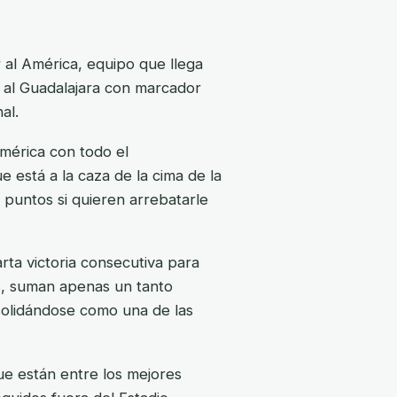
 al América, equipo que llega
 al Guadalajara con marcador
al.
mérica con todo el
 está a la caza de la cima de la
 puntos si quieren arrebatarle
rta victoria consecutiva para
ás, suman apenas un tanto
nsolidándose como una de las
que están entre los mejores