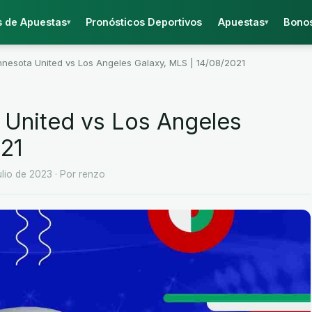
 de Apuestas
Pronósticos Deportivos
Apuestas
Bono
▾
▾
nnesota United vs Los Angeles Galaxy, MLS | 14/08/2021
 United vs Los Angeles
021
ulio de 2023
· Por renzo