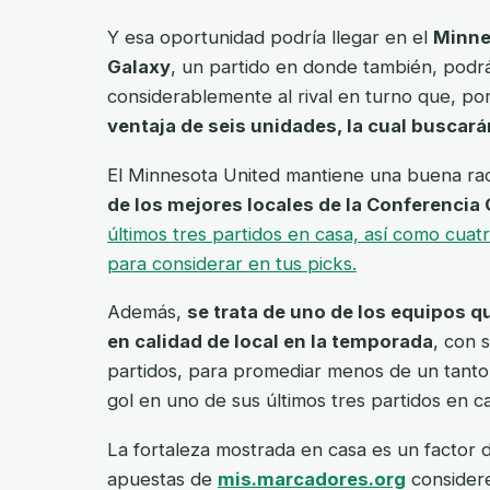
Y esa oportunidad podría llegar en el
Minne
Galaxy
, un partido en donde también, podr
considerablemente al rival en turno que, p
ventaja de seis unidades, la cual buscarán
El Minnesota United mantiene una buena r
de los mejores locales de la Conferencia
últimos tres partidos en casa, así como cuat
para considerar en tus picks.
Además,
se trata de uno de los equipos 
en calidad de local en la temporada
, con 
partidos, para promediar menos de un tanto
gol en uno de sus últimos tres partidos en c
La fortaleza mostrada en casa es un factor d
apuestas de
mis.marcadores.org
considere