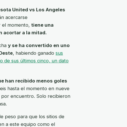
sota United vs Los Angeles
án acercarse
or el momento,
tiene una
 acortar a la mitad.
acha
y se ha convertido en uno
 Oeste
, habiendo ganado
sus
ro de sus últimos cinco, un dato
que han recibido menos goles
seis hasta el momento en nueve
 por encuentro. Solo recibieron
asa.
e peso para que los sitios de
n a este equipo como el