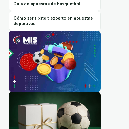
Guía de apuestas de basquetbol
Cómo ser tipster: experto en apuestas
deportivas