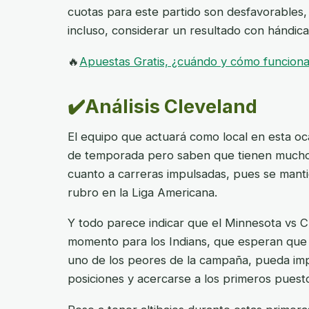
cuotas para este partido son desfavorables
incluso, considerar un resultado con hándica
🔥
Apuestas Gratis, ¿cuándo y cómo funcion
✔️Análisis Cleveland
El equipo que actuará como local en esta oca
de temporada pero saben que tienen mucho
cuanto a carreras impulsadas, pues se mant
rubro en la Liga Americana.
Y todo parece indicar que el Minnesota vs C
momento para los Indians, que esperan que 
uno de los peores de la campaña, pueda im
posiciones y acercarse a los primeros puest