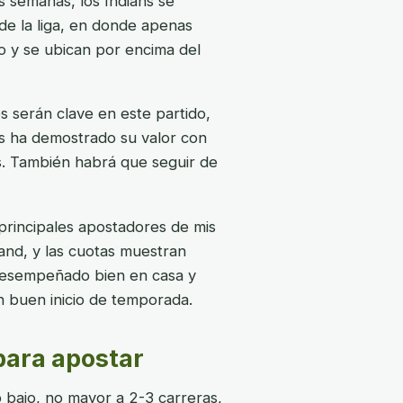
s semanas, los Indians se
de la liga, en donde apenas
o y se ubican por encima del
 serán clave en este partido,
es ha demostrado su valor con
os. También habrá que seguir de
 principales apostadores de mis
and, y las cuotas muestran
 desempeñado bien en casa y
n buen inicio de temporada.
para apostar
 bajo, no mayor a 2-3 carreras,