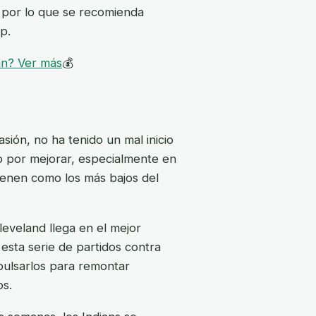
, por lo que se recomienda
p.
an? Ver más
💰
sión, no ha tenido un mal inicio
 por mejorar, especialmente en
ienen como los más bajos del
leveland llega en el mejor
esta serie de partidos contra
pulsarlos para remontar
os.