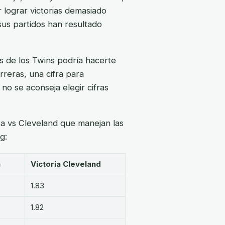
 lograr victorias demasiado
us partidos han resultado
s de los Twins podría hacerte
rreras, una cifra para
 no se aconseja elegir cifras
a vs Cleveland que manejan las
rg:
a
Victoria Cleveland
1.83
1.82