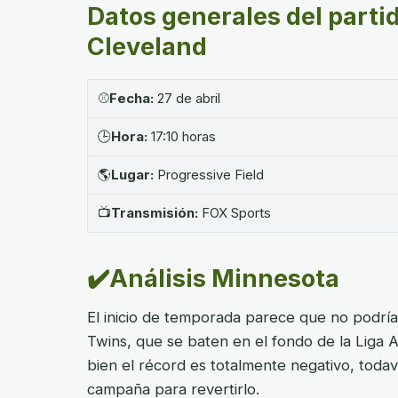
Datos generales del parti
Cleveland
⚾
Fecha:
27 de abril
🕒
Hora:
17:10 horas
🌎
Lugar:
Progressive Field
📺
Transmisión:
FOX Sports
✔️Análisis Minnesota
El inicio de temporada parece que no podría
Twins, que se baten en el fondo de la Liga 
bien el récord es totalmente negativo, toda
campaña para revertirlo.