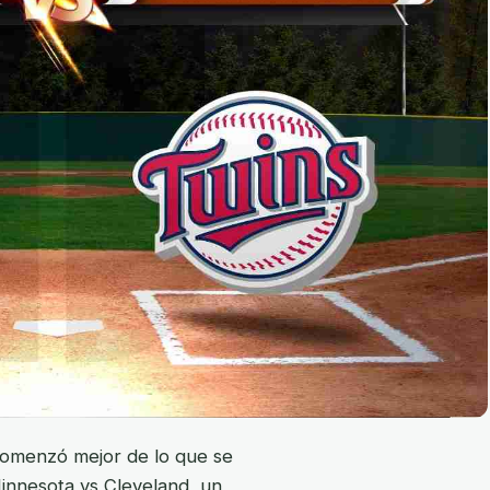
 comenzó mejor de lo que se
innesota vs Cleveland, un