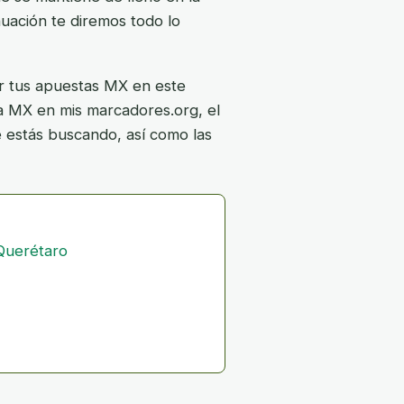
nuación te diremos todo lo
 tus apuestas MX en este
iga MX en mis marcadores.org, el
e estás buscando, así como las
 Querétaro