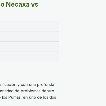
do Necaxa vs
sificación y con una profunda
n cantidad de problemas dentro
 los Pumas, en uno de los dos