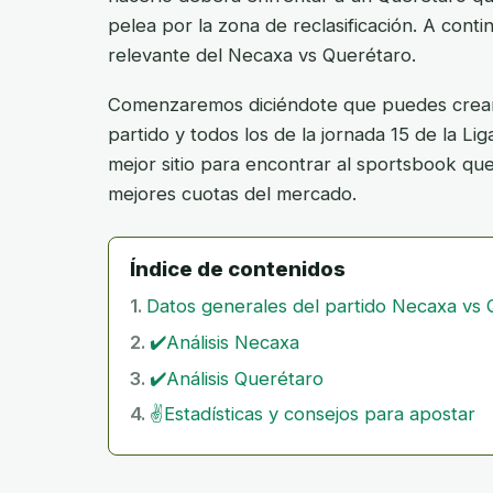
pelea por la zona de reclasificación. A conti
relevante del Necaxa vs Querétaro.
Comenzaremos diciéndote que puedes crear
partido y todos los de la jornada 15 de la L
mejor sitio para encontrar al sportsbook qu
mejores cuotas del mercado.
Índice de contenidos
Datos generales del partido Necaxa vs
✔️Análisis Necaxa
✔️Análisis Querétaro
✌️Estadísticas y consejos para apostar