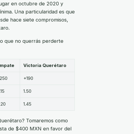
lugar en octubre de 2020 y
mínima. Una particularidad es que
sde hace siete compromisos,
aro.
ido que no querrás perderte
mpate
Victoria Querétaro
250
+190
.15
1.50
.20
1.45
 Querétaro? Tomaremos como
esta de $400 MXN en favor del