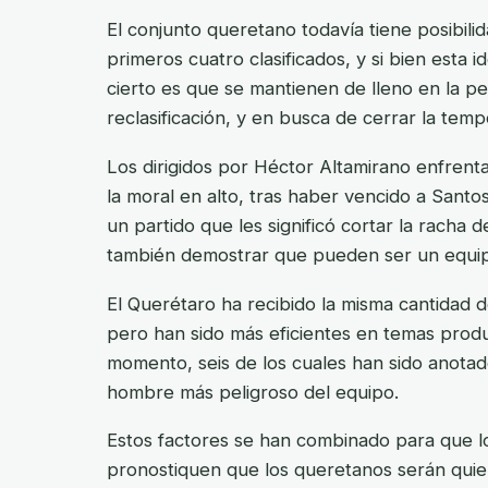
El conjunto queretano todavía tiene posibili
primeros cuatro clasificados, y si bien esta 
cierto es que se mantienen de lleno en la p
reclasificación, y en busca de cerrar la te
Los dirigidos por Héctor Altamirano enfren
la moral en alto, tras haber vencido a Santo
un partido que les significó cortar la racha d
también demostrar que pueden ser un equip
El Querétaro ha recibido la misma cantidad d
pero han sido más eficientes en temas produc
momento, seis de los cuales han sido anota
hombre más peligroso del equipo.
Estos factores se han combinado para que lo
pronostiquen que los queretanos serán quien