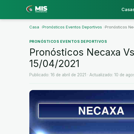
Casas
Casa
›
Pronósticos Eventos Deportivos
›
Pronósticos N
PRONÓSTICOS EVENTOS DEPORTIVOS
Pronósticos Necaxa V
15/04/2021
Publicado: 16 de abril de 2021
· Actualizado: 10 de ag