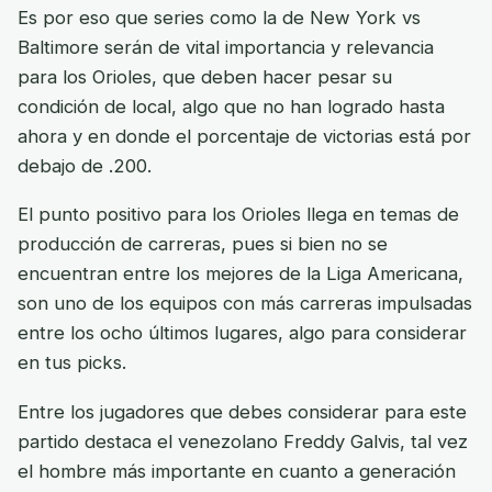
Es por eso que series como la de New York vs
Baltimore serán de vital importancia y relevancia
para los Orioles, que deben hacer pesar su
condición de local, algo que no han logrado hasta
ahora y en donde el porcentaje de victorias está por
debajo de .200.
El punto positivo para los Orioles llega en temas de
producción de carreras, pues si bien no se
encuentran entre los mejores de la Liga Americana,
son uno de los equipos con más carreras impulsadas
entre los ocho últimos lugares, algo para considerar
en tus picks.
Entre los jugadores que debes considerar para este
partido destaca el venezolano Freddy Galvis, tal vez
el hombre más importante en cuanto a generación