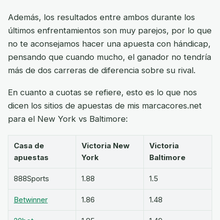
Además, los resultados entre ambos durante los
últimos enfrentamientos son muy parejos, por lo que
no te aconsejamos hacer una apuesta con hándicap,
pensando que cuando mucho, el ganador no tendría
más de dos carreras de diferencia sobre su rival.
En cuanto a cuotas se refiere, esto es lo que nos
dicen los sitios de apuestas de mis marcacores.net
para el New York vs Baltimore:
Casa de
Victoria New
Victoria
apuestas
York
Baltimore
888Sports
1.88
1.5
Betwinner
1.86
1.48