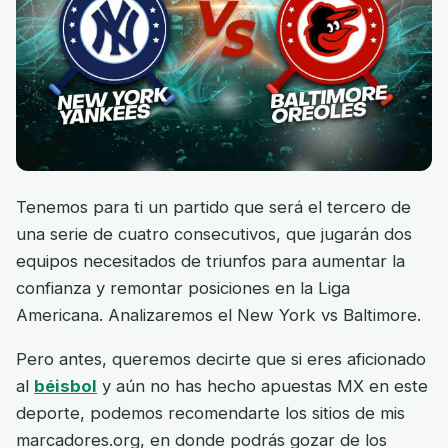
Tenemos para ti un partido que será el tercero de
una serie de cuatro consecutivos, que jugarán dos
equipos necesitados de triunfos para aumentar la
confianza y remontar posiciones en la Liga
Americana. Analizaremos el New York vs Baltimore.
Pero antes, queremos decirte que si eres aficionado
al
béisbol
y aún no has hecho apuestas MX en este
deporte, podemos recomendarte los sitios de mis
marcadores.org, en donde podrás gozar de los