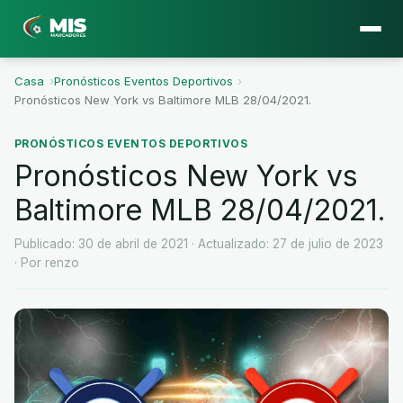
Casa
›
Pronósticos Eventos Deportivos
›
Pronósticos New York vs Baltimore MLB 28/04/2021.
PRONÓSTICOS EVENTOS DEPORTIVOS
Pronósticos New York vs
Baltimore MLB 28/04/2021.
Publicado: 30 de abril de 2021
· Actualizado: 27 de julio de 2023
· Por renzo