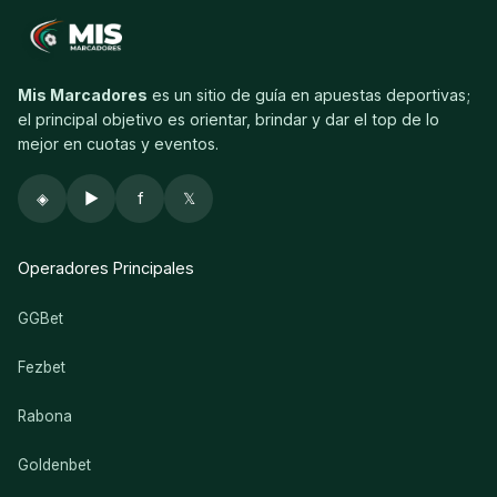
Mis Marcadores
es un sitio de guía en apuestas deportivas;
el principal objetivo es orientar, brindar y dar el top de lo
mejor en cuotas y eventos.
◈
▶
f
𝕏
Operadores Principales
GGBet
Fezbet
Rabona
Goldenbet