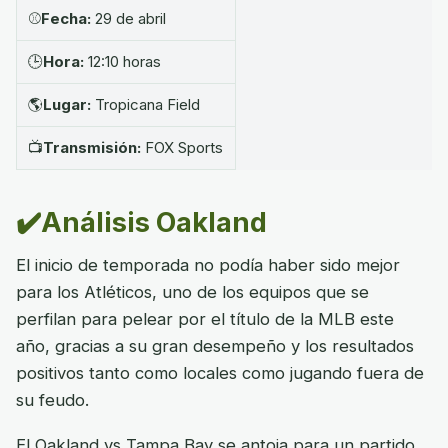
⚾
Fecha:
29 de abril
🕒
Hora:
12:10 horas
🌎
Lugar:
Tropicana Field
📺
Transmisión:
FOX Sports
✔️Análisis Oakland
El inicio de temporada no podía haber sido mejor
para los Atléticos, uno de los equipos que se
perfilan para pelear por el título de la MLB este
año, gracias a su gran desempeño y los resultados
positivos tanto como locales como jugando fuera de
su feudo.
El Oakland vs Tampa Bay se antoja para un partido