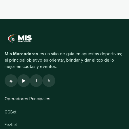
Mis Marcadores
es un sitio de guía en apuestas deportivas;
el principal objetivo es orientar, brindar y dar el top de lo
mejor en cuotas y eventos.
◈
▶
f
𝕏
Operadores Principales
GGBet
Fezbet