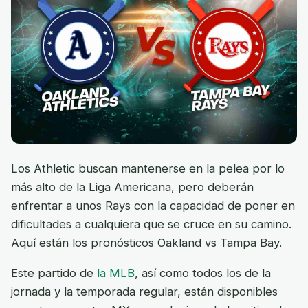
Los Athletic buscan mantenerse en la pelea por lo
más alto de la Liga Americana, pero deberán
enfrentar a unos Rays con la capacidad de poner en
dificultades a cualquiera que se cruce en su camino.
Aquí están los pronósticos Oakland vs Tampa Bay.
Este partido de
la MLB
, así como todos los de la
jornada y la temporada regular, están disponibles