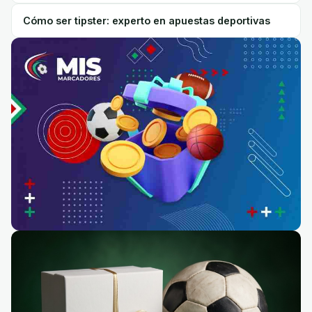
Cómo ser tipster: experto en apuestas deportivas