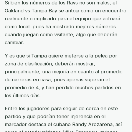
Si bien los números de los Rays no son malos, el
Oakland vs Tampa Bay se antoja como un encuentro
realmente complicado para el equipo que actuará
como local, pues ha mostrado mejores números
cuando juegan como visitante, algo que deberán
cambiar.
Y es que si Tampa quiere meterse a la pelea por
zona de clasificación, deberán mostrar,
principalmente, una mejoría en cuanto al promedio
de carreras en casa, pues apenas superan el
promedio de 4, y han perdido muchos partidos en
los últimos días.
Entre los jugadores para seguir de cerca en este
partido y que podrían tener injerencia en el
marcador destaca el cubano Randy Arozarena, así