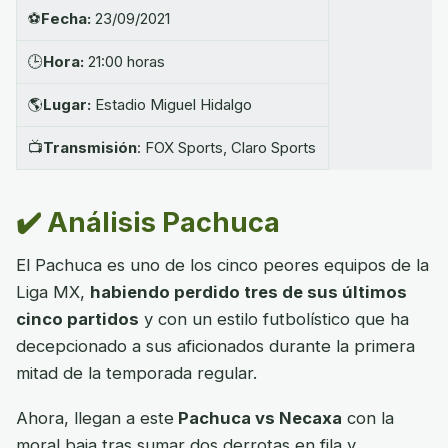
⚽
Fecha:
23/09/2021
🕒
Hora:
21:00 horas
🌎
Lugar:
Estadio Miguel Hidalgo
📺
Transmisión
: FOX Sports, Claro Sports
✔️ Análisis Pachuca
El Pachuca es uno de los cinco peores equipos de la
Liga MX,
habiendo perdido tres de sus últimos
cinco partidos
y con un estilo futbolístico que ha
decepcionado a sus aficionados durante la primera
mitad de la temporada regular.
Ahora, llegan a este
Pachuca vs Necaxa
con la
moral baja tras sumar dos derrotas en fila y