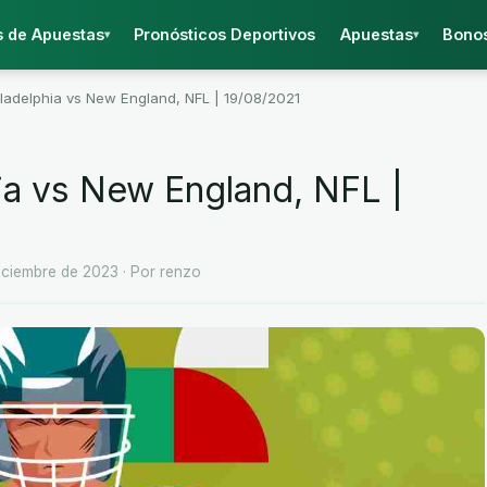
 de Apuestas
Pronósticos Deportivos
Apuestas
Bono
▾
▾
iladelphia vs New England, NFL | 19/08/2021
ia vs New England, NFL |
diciembre de 2023
· Por renzo