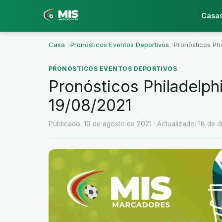
Casas
Casa
›
Pronósticos Eventos Deportivos
›
Pronósticos Ph
PRONÓSTICOS EVENTOS DEPORTIVOS
Pronósticos Philadelph
19/08/2021
Publicado: 19 de agosto de 2021
· Actualizado: 18 de 