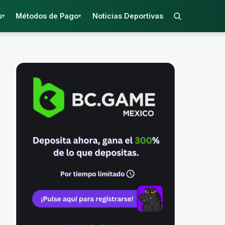
s
Métodos de Pago
Noticias Deportivas
▾
▾