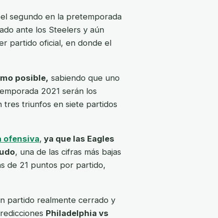
el segundo en la pretemporada
ado ante los Steelers y aún
r partido oficial, en donde el
tmo posible,
sabiendo que uno
temporada 2021 serán los
tres triunfos en siete partidos
a ofensiva
,
ya que las Eagles
eudo
, una de las cifras más bajas
s de 21 puntos por partido,
n partido realmente cerrado y
predicciones
Philadelphia vs