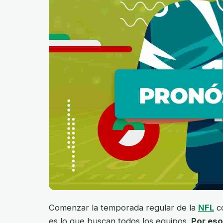
Comenzar la temporada regular de la
NFL
co
es lo que buscan todos los equipos.
Por eso