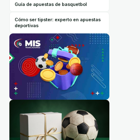
Guía de apuestas de basquetbol
Cómo ser tipster: experto en apuestas
deportivas