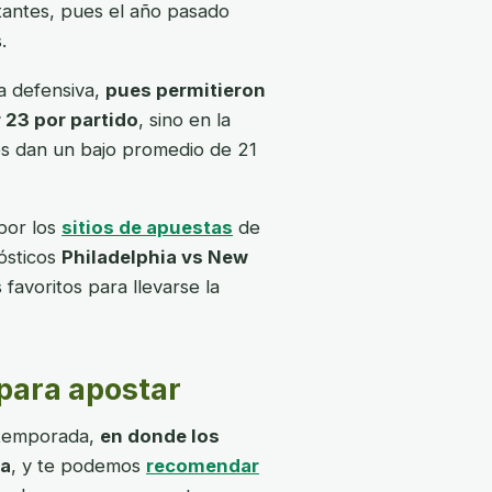
tantes, pues el año pasado
.
a defensiva,
pues permitieron
 23 por partido
, sino en la
es dan un bajo promedio de 21
por los
sitios de apuestas
de
ósticos
Philadelphia vs New
 favoritos para llevarse la
 para apostar
etemporada,
en donde los
ma
, y te podemos
recomendar