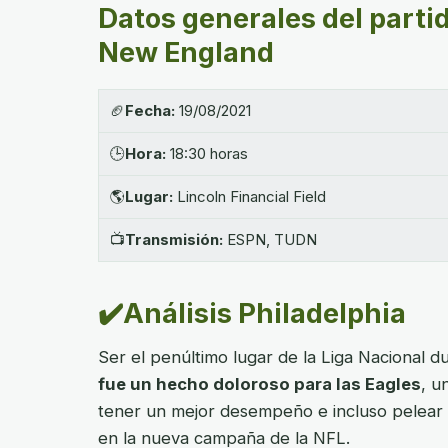
Datos generales del parti
New England
🏈
Fecha:
19/08/2021
🕒
Hora:
18:30 horas
🌎
Lugar:
Lincoln Financial Field
📺
Transmisión:
ESPN, TUDN
✔️Análisis Philadelphia
Ser el penúltimo lugar de la Liga Nacional 
fue un hecho doloroso para las Eagles
, u
tener un mejor desempeño e incluso pelear
en la nueva campaña de la NFL.