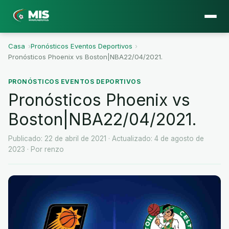
Casa
›
Pronósticos Eventos Deportivos
›
Pronósticos Phoenix vs Boston|NBA22/04/2021.
PRONÓSTICOS EVENTOS DEPORTIVOS
Pronósticos Phoenix vs
Boston|NBA22/04/2021.
Publicado: 22 de abril de 2021
· Actualizado: 4 de agosto de
2023
· Por renzo