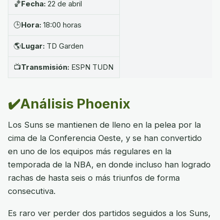
🏀
Fecha:
22 de abril
🕒
Hora:
18:00 horas
🌎
Lugar:
TD Garden
📺
Transmisión:
ESPN TUDN
✔️Análisis Phoenix
Los Suns se mantienen de lleno en la pelea por la
cima de la Conferencia Oeste, y se han convertido
en uno de los equipos más regulares en la
temporada de la NBA, en donde incluso han logrado
rachas de hasta seis o más triunfos de forma
consecutiva.
Es raro ver perder dos partidos seguidos a los Suns,