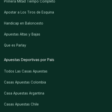
Primera Mitad Tiempo Completo
Apostar a Los Tiros de Esquina
Handicap en Baloncesto
Apuestas Altas y Bajas
Que es Parlay
Apuestas Deportivas por País
Todos Las Casas Apuestas
Casas Apuestas Colombia
Casa Apuestas Argantina
Casas Apuestas Chile