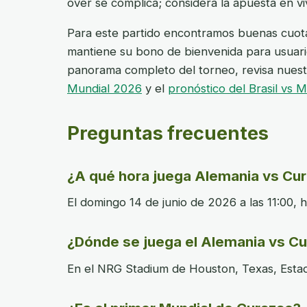
over se complica; considera la apuesta en v
Para este partido encontramos buenas cuo
mantiene su bono de bienvenida para usuario
panorama completo del torneo, revisa nues
Mundial 2026
y el
pronóstico del Brasil vs 
Preguntas frecuentes
¿A qué hora juega Alemania vs Cu
El domingo 14 de junio de 2026 a las 11:00, 
¿Dónde se juega el Alemania vs C
En el NRG Stadium de Houston, Texas, Esta