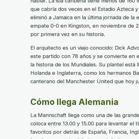
hablar. La isla caribeña tiene menos de 160 
que cabría dos veces en el Estadio Azteca y
eliminó a Jamaica en la última jornada de la 
empate 0-0 en Kingston, en noviembre de 202
por primera vez en su historia.
El arquitecto es un viejo conocido: Dick Advo
este partido con 78 años y se convierte en
la historia de los Mundiales. Su plantel está
Holanda e Inglaterra, como los hermanos Ba
canterano del Manchester United que hoy jue
Cómo llega Alemania
La Mannschaft llega como una de las grande
coloca entre 13.00 y 15.00 para levantar el t
favoritos por detrás de España, Francia, Ingl