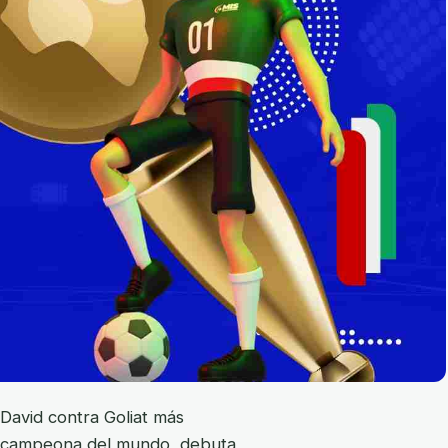
David contra Goliat más
s campeona del mundo, debuta