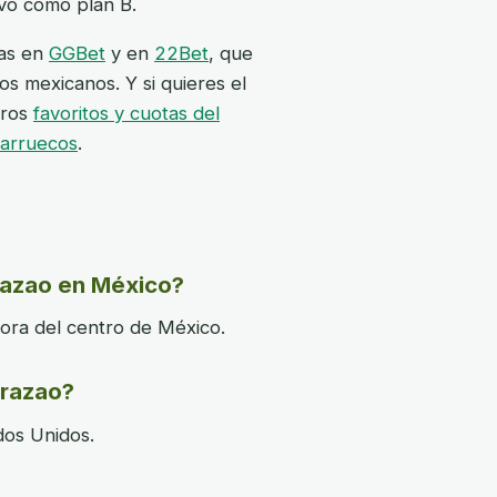
ivo como plan B.
tas en
GGBet
y en
22Bet
, que
s mexicanos. Y si quieres el
tros
favoritos y cuotas del
Marruecos
.
razao en México?
hora del centro de México.
urazao?
dos Unidos.