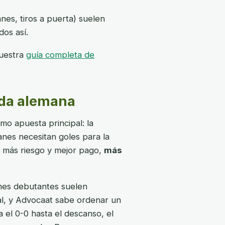
es, tiros a puerta) suelen
dos así.
nuestra
guía completa de
ada alemana
mo apuesta principal: la
manes necesitan goles para la
n más riesgo y mejor pago,
más
iones debutantes suelen
l, y Advocaat sabe ordenar un
el 0-0 hasta el descanso, el