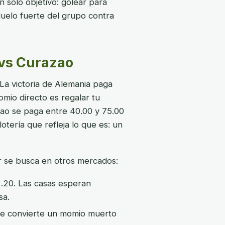
 solo objetivo: golear para
 duelo fuerte del grupo contra
 vs Curazao
 La victoria de Alemania paga
omio directo es regalar tu
zao se paga entre 40.00 y 75.00
tería que refleja lo que es: un
or se busca en otros mercados:
2.20. Las casas esperan
sa.
ue convierte un momio muerto