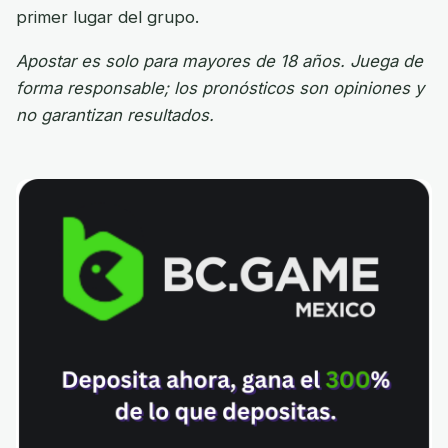
primer lugar del grupo.
Apostar es solo para mayores de 18 años. Juega de
forma responsable; los pronósticos son opiniones y
no garantizan resultados.