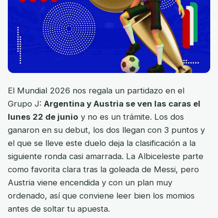
El Mundial 2026 nos regala un partidazo en el
Grupo J:
Argentina y Austria se ven las caras el
lunes 22 de junio
y no es un trámite. Los dos
ganaron en su debut, los dos llegan con 3 puntos y
el que se lleve este duelo deja la clasificación a la
siguiente ronda casi amarrada. La Albiceleste parte
como favorita clara tras la goleada de Messi, pero
Austria viene encendida y con un plan muy
ordenado, así que conviene leer bien los momios
antes de soltar tu apuesta.