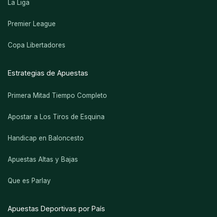
La Liga
Premier League
Copa Libertadores
Estrategias de Apuestas
Primera Mitad Tiempo Completo
Apostar a Los Tiros de Esquina
Handicap en Baloncesto
Apuestas Altas y Bajas
Que es Parlay
Apuestas Deportivas por País