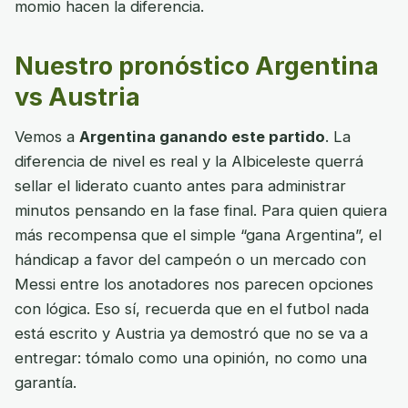
momio hacen la diferencia.
Nuestro pronóstico Argentina
vs Austria
Vemos a
Argentina ganando este partido
. La
diferencia de nivel es real y la Albiceleste querrá
sellar el liderato cuanto antes para administrar
minutos pensando en la fase final. Para quien quiera
más recompensa que el simple “gana Argentina”, el
hándicap a favor del campeón o un mercado con
Messi entre los anotadores nos parecen opciones
con lógica. Eso sí, recuerda que en el futbol nada
está escrito y Austria ya demostró que no se va a
entregar: tómalo como una opinión, no como una
garantía.