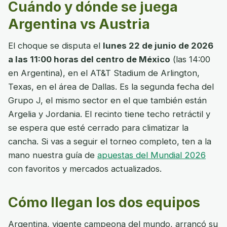
Cuándo y dónde se juega
Argentina vs Austria
El choque se disputa el
lunes 22 de junio de 2026
a las 11:00 horas del centro de México
(las 14:00
en Argentina), en el AT&T Stadium de Arlington,
Texas, en el área de Dallas. Es la segunda fecha del
Grupo J, el mismo sector en el que también están
Argelia y Jordania. El recinto tiene techo retráctil y
se espera que esté cerrado para climatizar la
cancha. Si vas a seguir el torneo completo, ten a la
mano nuestra guía de
apuestas del Mundial 2026
con favoritos y mercados actualizados.
Cómo llegan los dos equipos
Argentina, vigente campeona del mundo, arrancó su