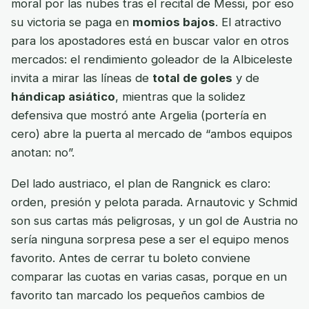
moral por las nubes tras el recital de Messi, por eso
su victoria se paga en
momios bajos
. El atractivo
para los apostadores está en buscar valor en otros
mercados: el rendimiento goleador de la Albiceleste
invita a mirar las líneas de
total de goles
y de
hándicap asiático
, mientras que la solidez
defensiva que mostró ante Argelia (portería en
cero) abre la puerta al mercado de “ambos equipos
anotan: no”.
Del lado austriaco, el plan de Rangnick es claro:
orden, presión y pelota parada. Arnautovic y Schmid
son sus cartas más peligrosas, y un gol de Austria no
sería ninguna sorpresa pese a ser el equipo menos
favorito. Antes de cerrar tu boleto conviene
comparar las cuotas en varias casas, porque en un
favorito tan marcado los pequeños cambios de