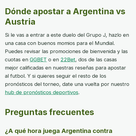
Dónde apostar a Argentina vs
Austria
Si le vas a entrar a este duelo del Grupo J, hazlo en
una casa con buenos momios para el Mundial.
Puedes revisar las promociones de bienvenida y las
cuotas en
GGBET
o en
22Bet
, dos de las casas
mejor calificadas en nuestras reseñas para apostar
al futbol. Y si quieres seguir el resto de los
pronósticos del torneo, date una vuelta por nuestro
hub de pronósticos deportivos
.
Preguntas frecuentes
¿A qué hora juega Argentina contra