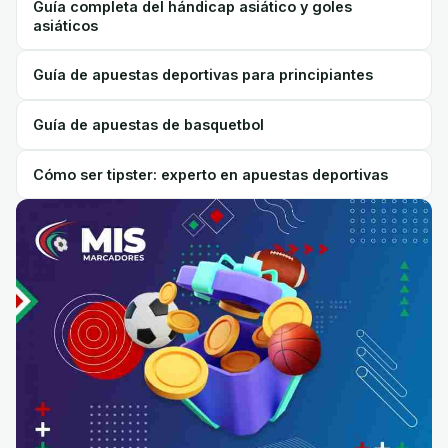
Guía completa del hándicap asiático y goles
asiáticos
Guía de apuestas deportivas para principiantes
Guía de apuestas de basquetbol
Cómo ser tipster: experto en apuestas deportivas