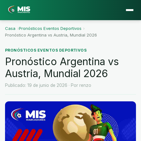
Casa
›
Pronósticos Eventos Deportivos
›
Pronóstico Argentina vs Austria, Mundial 2026
PRONÓSTICOS EVENTOS DEPORTIVOS
Pronóstico Argentina vs
Austria, Mundial 2026
Publicado: 19 de junio de 2026
· Por renzo