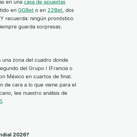
tas en una
casa de apuestas
rtido en
GGBet
o en
22Bet
, dos
Y recuerda: ningún pronóstico
 siempre guarda sorpresas.
n una zona del cuadro donde
segundo del Grupo I (Francia o
n México en cuartos de final.
n de cara a lo que viene para el
cano, lee nuestro análisis de
6
.
ndial 2026?