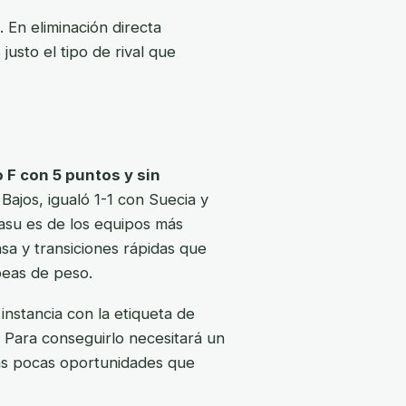
 En eliminación directa
usto el tipo de rival que
 F con 5 puntos y sin
Bajos, igualó 1-1 con Suecia y
asu es de los equipos más
sa y transiciones rápidas que
peas de peso.
instancia con la etiqueta de
. Para conseguirlo necesitará un
as pocas oportunidades que