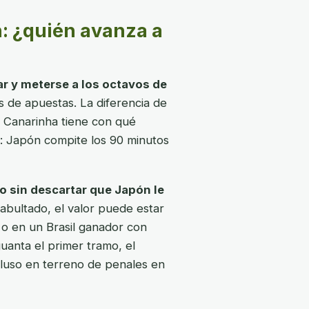
n: ¿quién avanza a
ar y meterse a los octavos de
as de apuestas. La diferencia de
la Canarinha tiene con qué
: Japón compite los 90 minutos
ro sin descartar que Japón le
 abultado, el valor puede estar
 en un Brasil ganador con
uanta el primer tramo, el
cluso en terreno de penales en