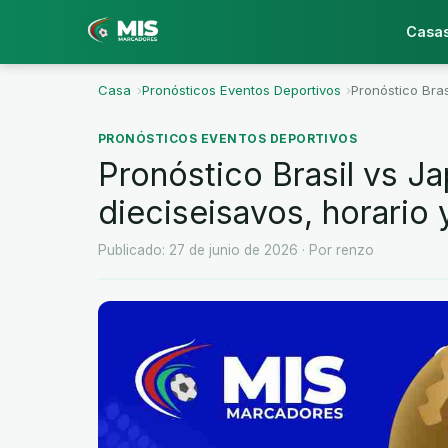
Casas
Casa
›
Pronósticos Eventos Deportivos
›
Pronóstico Bras
PRONÓSTICOS EVENTOS DEPORTIVOS
Pronóstico Brasil vs J
dieciseisavos, horario
Publicado: 27 de junio de 2026
· Por renzo