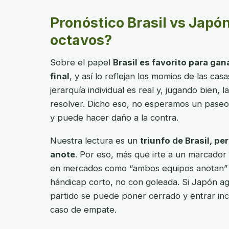
Pronóstico Brasil vs Japó
octavos?
Sobre el papel
Brasil es favorito para gan
final
, y así lo reflejan los momios de las cas
jerarquía individual es real y, jugando bien, 
resolver. Dicho eso, no esperamos un paseo
y puede hacer daño a la contra.
Nuestra lectura es un
triunfo de Brasil, pe
anote
. Por eso, más que irte a un marcador
en mercados como “ambos equipos anotan” o
hándicap corto, no con goleada. Si Japón ag
partido se puede poner cerrado y entrar in
caso de empate.