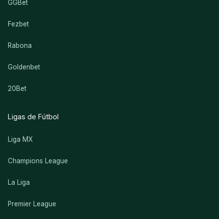
GGBet
Fezbet
Rabona
Goldenbet
20Bet
Ligas de Fútbol
Liga MX
Champions League
La Liga
Premier League