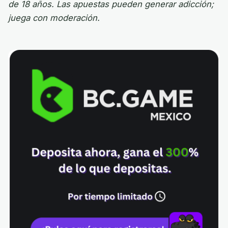
de 18 años. Las apuestas pueden generar adicción;
juega con moderación.