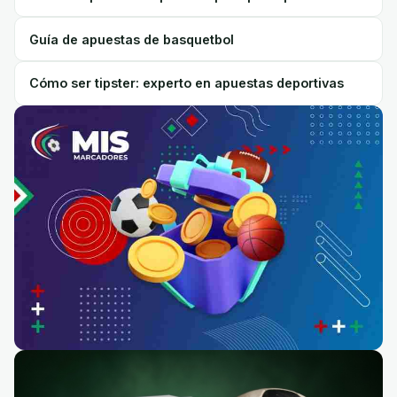
Guía de apuestas de basquetbol
Cómo ser tipster: experto en apuestas deportivas