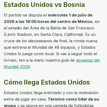
Estados Unidos vs Bosnia
El partido se disputa el
miércoles 1 de julio de
2026 a las 18:00 horas del centro de México
, en
el estadio del Área de la Bahía de San Francisco
(Levi’s Stadium, en Santa Clara, California). Es un
cruce de los dieciseisavos de final, la ronda nueva
que estrena el Mundial de 48 equipos, y Estados
Unidos lo juega como local. Si vas a seguir todo el
torneo, ten a la mano nuestra guía de
apuestas del
Mundial 2026
.
Cómo llega Estados Unidos
Estados Unidos llega entonado y con la motivación
extra de jugar en casa.
Terminó como líder de su
grupo
y se apoya en una camada de futbolistas