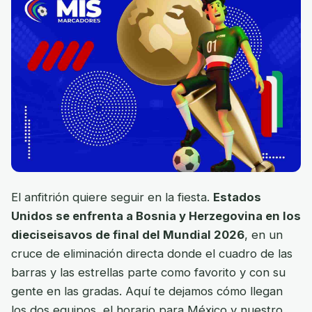
El anfitrión quiere seguir en la fiesta.
Estados
Unidos se enfrenta a Bosnia y Herzegovina en los
dieciseisavos de final del Mundial 2026
, en un
cruce de eliminación directa donde el cuadro de las
barras y las estrellas parte como favorito y con su
gente en las gradas. Aquí te dejamos cómo llegan
los dos equipos, el horario para México y nuestro