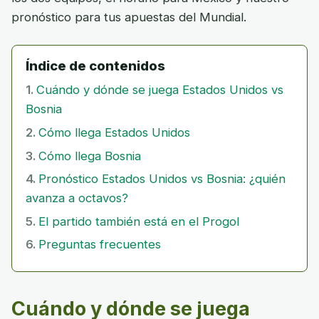
pronóstico para tus apuestas del Mundial.
Índice de contenidos
Cuándo y dónde se juega Estados Unidos vs
Bosnia
Cómo llega Estados Unidos
Cómo llega Bosnia
Pronóstico Estados Unidos vs Bosnia: ¿quién
avanza a octavos?
El partido también está en el Progol
Preguntas frecuentes
Cuándo y dónde se juega