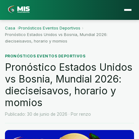
Casa
›
Pronósticos Eventos Deportivos
›
Pronóstico Estados Unidos vs Bosnia, Mundial 2026:
dieciseisavos, horario y momios
PRONÓSTICOS EVENTOS DEPORTIVOS
Pronóstico Estados Unidos
vs Bosnia, Mundial 2026:
dieciseisavos, horario y
momios
Publicado: 30 de junio de 2026
· Por renzo