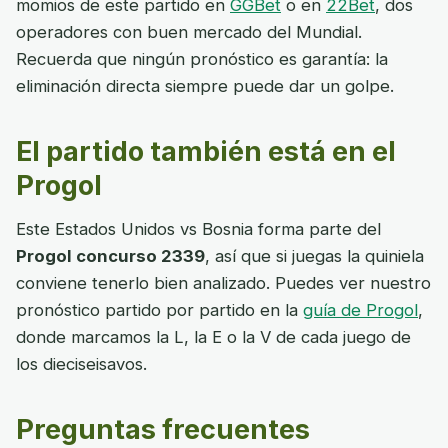
momios de este partido en
GGBet
o en
22Bet
, dos
operadores con buen mercado del Mundial.
Recuerda que ningún pronóstico es garantía: la
eliminación directa siempre puede dar un golpe.
El partido también está en el
Progol
Este Estados Unidos vs Bosnia forma parte del
Progol concurso 2339
, así que si juegas la quiniela
conviene tenerlo bien analizado. Puedes ver nuestro
pronóstico partido por partido en la
guía de Progol
,
donde marcamos la L, la E o la V de cada juego de
los dieciseisavos.
Preguntas frecuentes