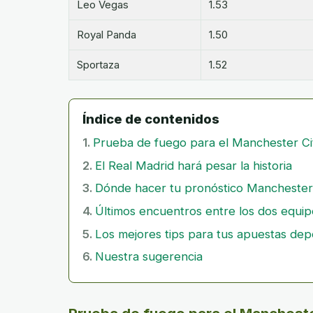
Leo Vegas
1.53
Royal Panda
1.50
Sportaza
1.52
Índice de contenidos
Prueba de fuego para el Manchester Ci
El Real Madrid hará pesar la historia
Dónde hacer tu pronóstico Manchester 
Últimos encuentros entre los dos equip
Los mejores tips para tus apuestas dep
Nuestra sugerencia