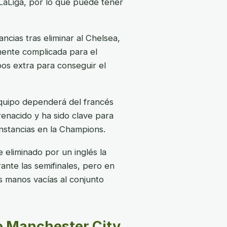
LaLiga, por lo que puede tener
ncias tras eliminar al Chelsea,
lmente complicada para el
os extra para conseguir el
quipo dependerá del francés
enacido y ha sido clave para
nstancias en la Champions.
 eliminado por un inglés la
nte las semifinales, pero en
s manos vacías al conjunto
o Manchester City