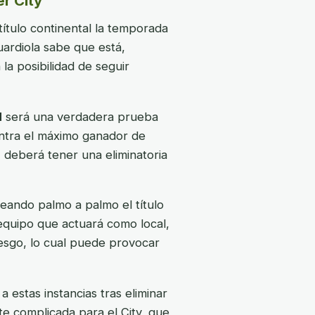
r City
ítulo continental la temporada
uardiola sabe que está,
la posibilidad de seguir
d
será una verdadera prueba
ontra el máximo ganador de
, deberá tener una eliminatoria
leando palmo a palmo el título
equipo que actuará como local,
iesgo, lo cual puede provocar
 estas instancias tras eliminar
te complicada para el City, que