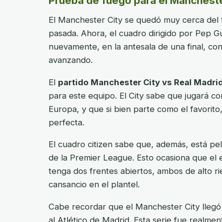
Prueba de fuego para el Mancheste
El Manchester City se quedó muy cerca del t
pasada. Ahora, el cuadro dirigido por Pep G
nuevamente, en la antesala de una final, con 
avanzando.
El
partido Manchester City vs Real Madri
para este equipo. El City sabe que jugará c
Europa, y que si bien parte como el favorito
perfecta.
El cuadro citizen sabe que, además, está pe
de la Premier League. Esto ocasiona que el 
tenga dos frentes abiertos, ambos de alto r
cansancio en el plantel.
Cabe recordar que el Manchester City llegó a
al Atlético de Madrid. Esta serie fue realmen