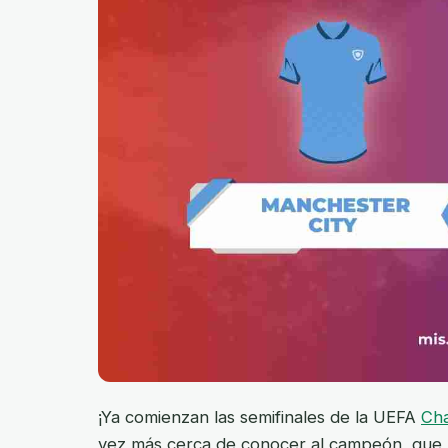
¡Ya comienzan las semifinales de la UEFA
Ch
vez más cerca de conocer al campeón, que 