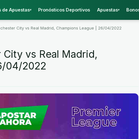
 de Apuestas
Pronósticos Deportivos
Apuestas
Bono
▾
▾
chester City vs Real Madrid, Champions League | 26/04/2022
City vs Real Madrid,
6/04/2022