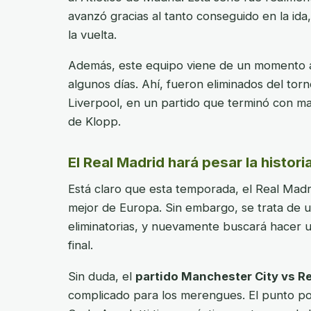
avanzó gracias al tanto conseguido en la ida
la vuelta.
Además, este equipo viene de un momento 
algunos días. Ahí, fueron eliminados del to
Liverpool, en un partido que terminó con m
de Klopp.
El Real Madrid hará pesar la histori
Está claro que esta temporada, el Real Madri
mejor de Europa. Sin embargo, se trata de 
eliminatorias, y nuevamente buscará hacer 
final.
Sin duda, el
partido Manchester City vs R
complicado para los merengues. El punto pos