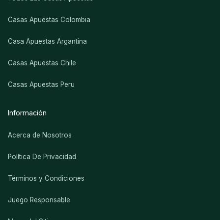
Casas Apuestas Colombia
Casa Apuestas Argantina
Casas Apuestas Chile
Casas Apuestas Peru
Información
Acerca de Nosotros
Política De Privacidad
Términos y Condiciones
Juego Responsable