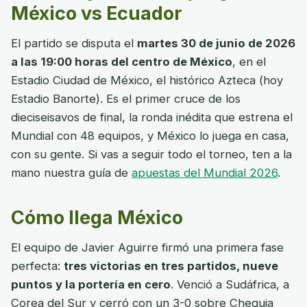
México vs Ecuador
El partido se disputa el
martes 30 de junio de 2026
a las 19:00 horas del centro de México
, en el
Estadio Ciudad de México, el histórico Azteca (hoy
Estadio Banorte). Es el primer cruce de los
dieciseisavos de final, la ronda inédita que estrena el
Mundial con 48 equipos, y México lo juega en casa,
con su gente. Si vas a seguir todo el torneo, ten a la
mano nuestra guía de
apuestas del Mundial 2026
.
Cómo llega México
El equipo de Javier Aguirre firmó una primera fase
perfecta:
tres victorias en tres partidos, nueve
puntos y la portería en cero
. Venció a Sudáfrica, a
Corea del Sur y cerró con un 3-0 sobre Chequia