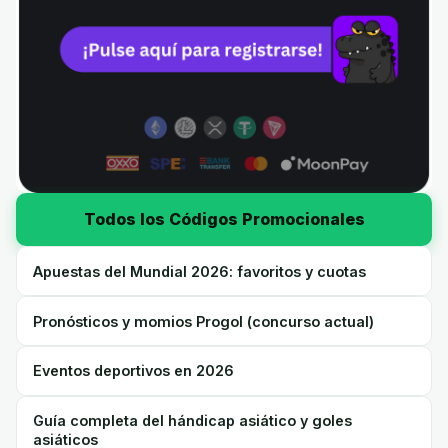
Todos los Códigos Promocionales
Apuestas del Mundial 2026: favoritos y cuotas
Pronósticos y momios Progol (concurso actual)
Eventos deportivos en 2026
Guía completa del hándicap asiático y goles
asiáticos