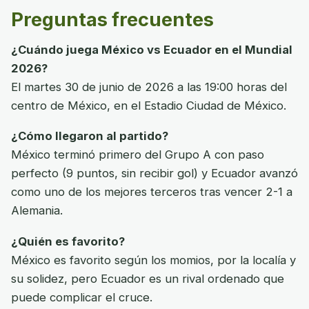
Preguntas frecuentes
¿Cuándo juega México vs Ecuador en el Mundial
2026?
El martes 30 de junio de 2026 a las 19:00 horas del
centro de México, en el Estadio Ciudad de México.
¿Cómo llegaron al partido?
México terminó primero del Grupo A con paso
perfecto (9 puntos, sin recibir gol) y Ecuador avanzó
como uno de los mejores terceros tras vencer 2-1 a
Alemania.
¿Quién es favorito?
México es favorito según los momios, por la localía y
su solidez, pero Ecuador es un rival ordenado que
puede complicar el cruce.