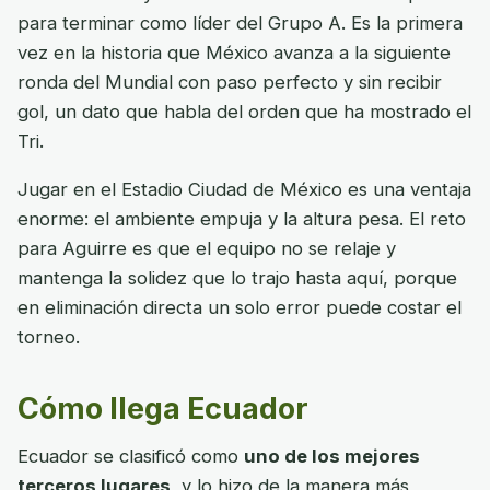
para terminar como líder del Grupo A. Es la primera
vez en la historia que México avanza a la siguiente
ronda del Mundial con paso perfecto y sin recibir
gol, un dato que habla del orden que ha mostrado el
Tri.
Jugar en el Estadio Ciudad de México es una ventaja
enorme: el ambiente empuja y la altura pesa. El reto
para Aguirre es que el equipo no se relaje y
mantenga la solidez que lo trajo hasta aquí, porque
en eliminación directa un solo error puede costar el
torneo.
Cómo llega Ecuador
Ecuador se clasificó como
uno de los mejores
terceros lugares
, y lo hizo de la manera más