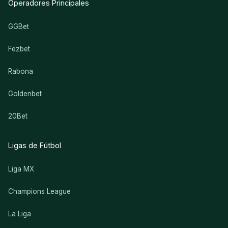
Operadores Principales
GGBet
Fezbet
Rabona
Goldenbet
20Bet
Ligas de Fútbol
Liga MX
Champions League
La Liga