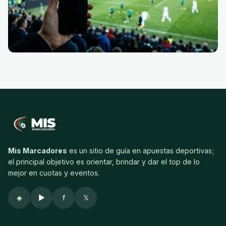
Mis Marcadores
es un sitio de guía en apuestas deportivas;
el principal objetivo es orientar, brindar y dar el top de lo
mejor en cuotas y eventos.
◈
▶
f
𝕏