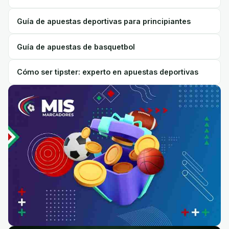
Guía de apuestas deportivas para principiantes
Guía de apuestas de basquetbol
Cómo ser tipster: experto en apuestas deportivas