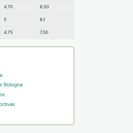
4.70
8.50
5
8.1
4.75
7.50
a
vs Bologna
os
ortivas