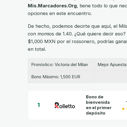
Mis.Marcadores.Org
, tiene todo lo que ne
opciones en este encuentro.
De hecho, podemos decirte que aquí, el Mila
con momios de 1.40. ¿Qué quiere decir eso? 
$1,000 MXN por el rossonero, podrías gan
en total.
Pronóstico: Victoria del Milan
Mejor Apuesta:
Bono Máximo: 1,500 EUR
Bono de
bienvenida
1
en el primer
depósito