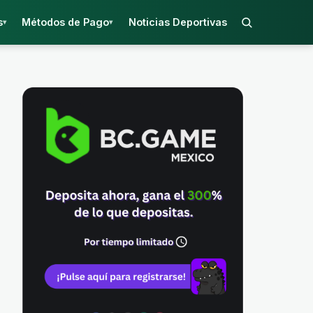
s
Métodos de Pago
Noticias Deportivas
▾
▾