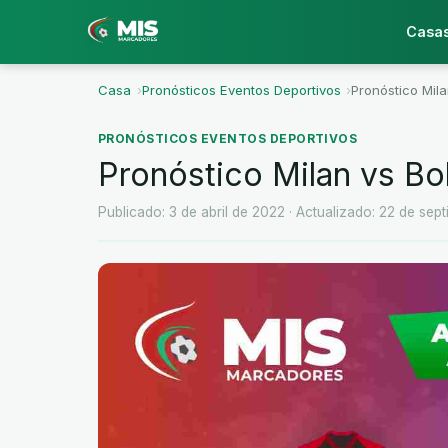
Casas
Casa
›
Pronósticos Eventos Deportivos
›
Pronóstico Mil
PRONÓSTICOS EVENTOS DEPORTIVOS
Pronóstico Milan vs Bo
Publicado: 3 de abril de 2022
· Actualizado: 22 de sep