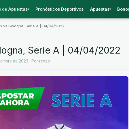
 de Apuestas
Pronósticos Deportivos
Apuestas
Bono
▾
▾
an vs Bologna, Serie A | 04/04/2022
logna, Serie A | 04/04/2022
tiembre de 2023
· Por renzo