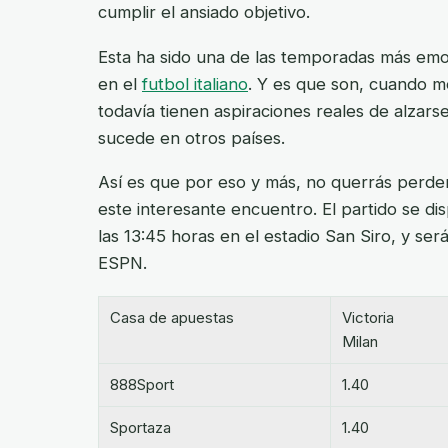
cumplir el ansiado objetivo.
Esta ha sido una de las temporadas más emo
en el
futbol italiano
. Y es que son, cuando m
todavía tienen aspiraciones reales de alzarse
sucede en otros países.
Así es que por eso y más, no querrás perdert
este interesante encuentro. El partido se dis
las 13:45 horas en el estadio San Siro, y ser
ESPN.
Casa de apuestas
Victoria
Milan
888Sport
1.40
Sportaza
1.40