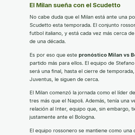
El Milan sueña con el Scudetto
No cabe duda que el Milan está ante una pos
Scudetto esta temporada. El conjunto rossone
futbol italiano, y está cada vez más cerca d
de una década.
Es por eso que este
pronóstico Milan vs 
partido más para ellos. El equipo de Stefan
será una final, hasta el cierre de temporada,
Juventus, le siguen de cerca.
El Milan comenzó la jornada como el líder del
tres más que el Napoli. Además, tenía una v
relación al Inter, equipo que, sin embargo, 
justamente ante el Bologna.
El equipo rossonero se mantiene como una d