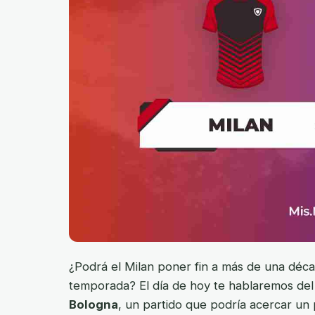
¿Podrá el Milan poner fin a más de una décad
temporada? El día de hoy te hablaremos de
Bologna
, un partido que podría acercar un