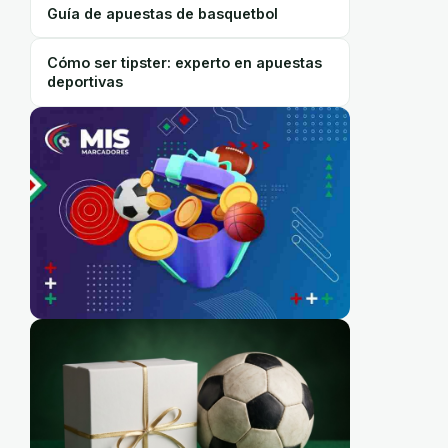
Guía de apuestas de basquetbol
Cómo ser tipster: experto en apuestas
deportivas