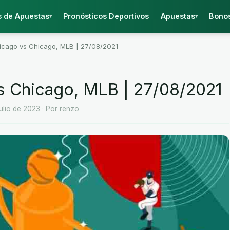
 de Apuestas
Pronósticos Deportivos
Apuestas
Bono
▾
▾
icago vs Chicago, MLB | 27/08/2021
s Chicago, MLB | 27/08/2021
julio de 2023
· Por renzo