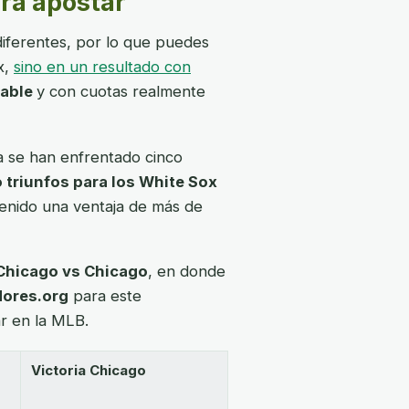
ara apostar
iferentes, por lo que puedes
x,
sino en un resultado con
table
y con cuotas realmente
 se han enfrentado cinco
 triunfos para los White Sox
tenido una ventaja de más de
Chicago vs Chicago
, en donde
ores.org
para este
r en la MLB.
Victoria Chicago