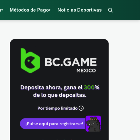
s
Métodos de Pago
Noticias Deportivas
▾
▾