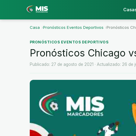
Casas
Casa
›
Pronósticos Eventos Deportivos
›
Pronósticos Ch
PRONÓSTICOS EVENTOS DEPORTIVOS
Pronósticos Chicago v
Publicado: 27 de agosto de 2021
· Actualizado: 26 de 