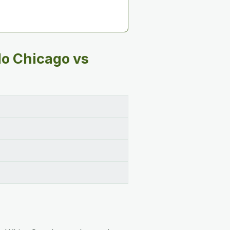
do Chicago vs