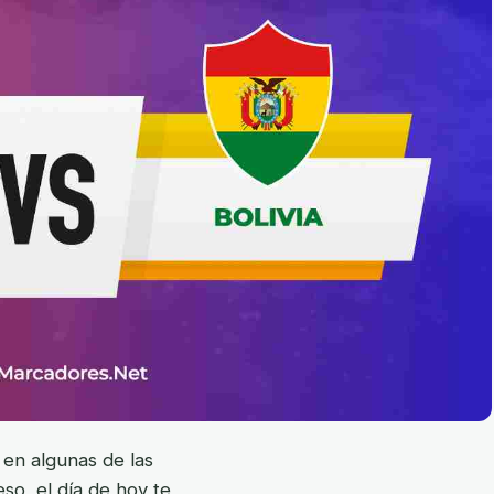
en algunas de las
o, el día de hoy te