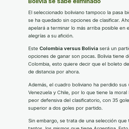
Bolivia se sabe eliminado
El seleccionado boliviano tampoco la pasa b
se ha quedado sin opciones de clasificar. Aho
apelará a terminar lo más arriba posible en el
alegrías a su afición.
Este
Colombia versus Bolivia
será un part
opciones de ganar son pocas. Bolivia tiene
Colombia, esto quiere decir que el boleto d
de distancia por ahora.
Además, el cuadro boliviano ha perdido sus 
Venezuela y Chile, por lo que tiene la moral
peor defensiva del clasificatorio, con 35 go
superior a dos goles por partido.
Sin embargo, se trata de una selección que
tantos, los mismos que tiene Argentina. Esto