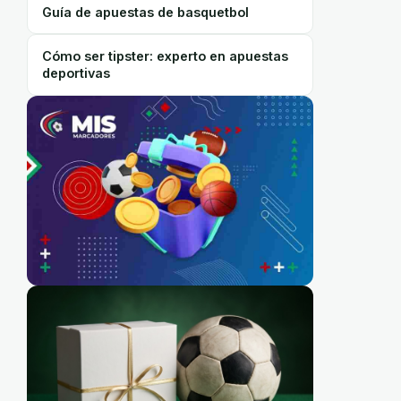
Guía de apuestas de basquetbol
Cómo ser tipster: experto en apuestas
deportivas