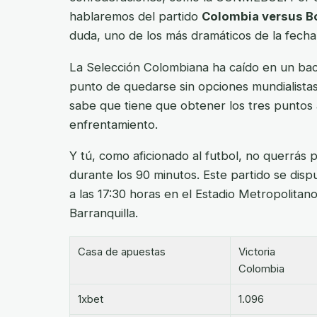
hablaremos del partido
Colombia versus Bo
duda, uno de los más dramáticos de la fecha
La Selección Colombiana ha caído en un bach
punto de quedarse sin opciones mundialistas
sabe que tiene que obtener los tres puntos 
enfrentamiento.
Y tú, como aficionado al futbol, no querrás 
durante los 90 minutos. Este partido se dis
a las 17:30 horas en el Estadio Metropolita
Barranquilla.
Casa de apuestas
Victoria
Colombia
1xbet
1.096