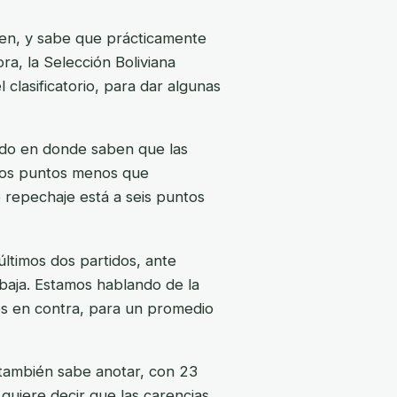
ien, y sabe que prácticamente
ra, la Selección Boliviana
 clasificatorio, para dar algunas
ido en donde saben que las
 dos puntos menos que
e repechaje está a seis puntos
últimos dos partidos, ante
 baja. Estamos hablando de la
les en contra, para un promedio
 también sabe anotar, con 23
 quiere decir que las carencias