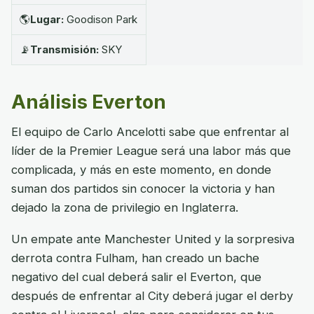
🌎
Lugar:
Goodison Park
📡
Transmisión:
SKY
Análisis Everton
El equipo de Carlo Ancelotti sabe que enfrentar al
líder de la Premier League será una labor más que
complicada, y más en este momento, en donde
suman dos partidos sin conocer la victoria y han
dejado la zona de privilegio en Inglaterra.
Un empate ante Manchester United y la sorpresiva
derrota contra Fulham, han creado un bache
negativo del cual deberá salir el Everton, que
después de enfrentar al City deberá jugar el derby