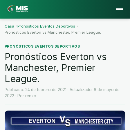
Casa
›
Pronósticos Eventos Deportivos
›
Pronósticos Everton vs Manchester, Premier League.
PRONÓSTICOS EVENTOS DEPORTIVOS
Pronósticos Everton vs
Manchester, Premier
League.
Publicado: 24 de febrero de 2021
· Actualizado: 6 de mayo de
2022
· Por renzo