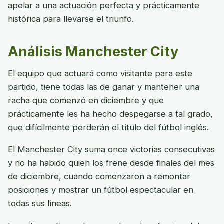
apelar a una actuación perfecta y prácticamente
histórica para llevarse el triunfo.
Análisis Manchester City
El equipo que actuará como visitante para este
partido, tiene todas las de ganar y mantener una
racha que comenzó en diciembre y que
prácticamente les ha hecho despegarse a tal grado,
que difícilmente perderán el título del fútbol inglés.
El Manchester City suma once victorias consecutivas
y no ha habido quien los frene desde finales del mes
de diciembre, cuando comenzaron a remontar
posiciones y mostrar un fútbol espectacular en
todas sus líneas.