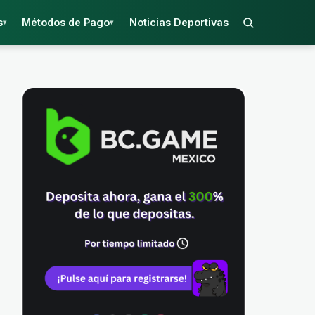
s
Métodos de Pago
Noticias Deportivas
▾
▾