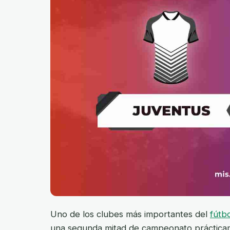
Uno de los clubes más importantes del
fútbo
una segunda mitad de campeonato prácticame