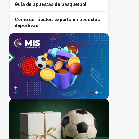
Guía de apuestas de basquetbol
Cómo ser tipster: experto en apuestas
deportivas