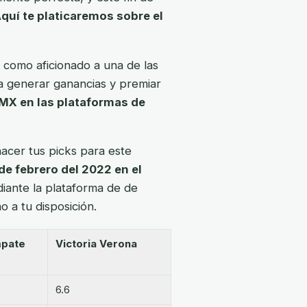
quí te platicaremos sobre el
 como aficionado a una de las
a generar ganancias y premiar
MX en las plataformas de
acer tus picks para este
de febrero del 2022 en el
diante la plataforma de de
 a tu disposición.
pate
Victoria Verona
4
6.6