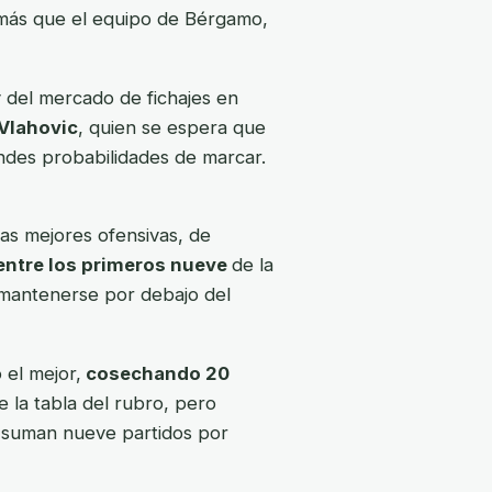
 más que el equipo de Bérgamo,
y del mercado de fichajes en
 Vlahovic
, quien se espera que
ndes probabilidades de marcar.
las mejores ofensivas, de
 entre los primeros nueve
de la
 mantenerse por debajo del
 el mejor,
cosechando 20
 la tabla del rubro, pero
y suman nueve partidos por