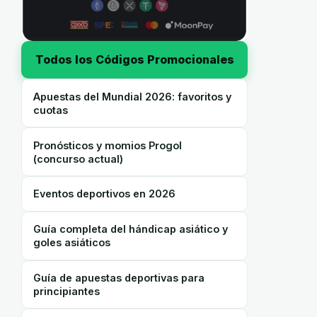
Todos los Códigos Promocionales
Apuestas del Mundial 2026: favoritos y
cuotas
Pronósticos y momios Progol
(concurso actual)
Eventos deportivos en 2026
Guía completa del hándicap asiático y
goles asiáticos
Guía de apuestas deportivas para
principiantes