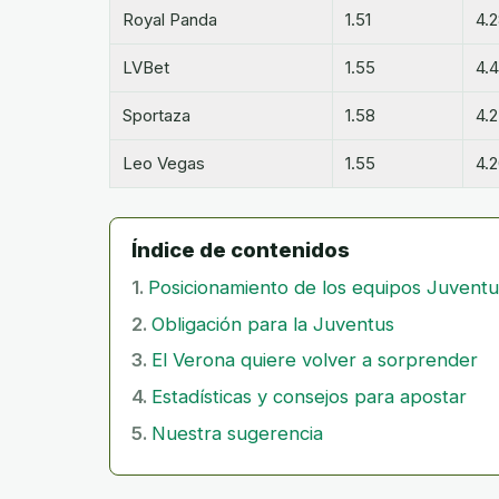
Royal Panda
1.51
4.
LVBet
1.55
4.
Sportaza
1.58
4.
Leo Vegas
1.55
4.
Índice de contenidos
Posicionamiento de los equipos Juvent
Obligación para la Juventus
El Verona quiere volver a sorprender
Estadísticas y consejos para apostar
Nuestra sugerencia