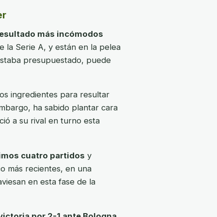
er
 resultado más incómodos
de la Serie A, y están en la pelea
 estaba presupuestado, puede
los ingredientes para resultar
mbargo, ha sabido plantar cara
ió a su rival en turno esta
timos cuatro partidos
y
co más recientes, en una
viesan en esta fase de la
victoria por 2-1 ante Bologna
,