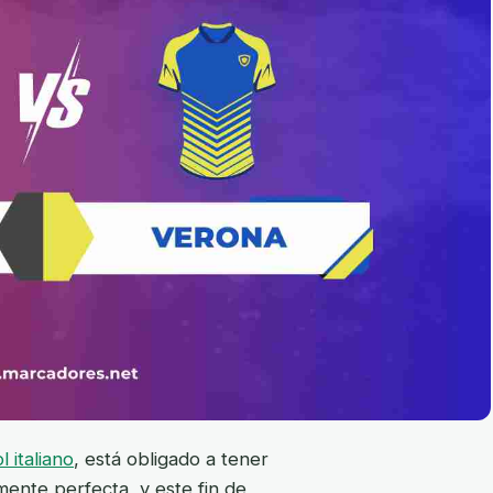
l italiano
, está obligado a tener
nte perfecta, y este fin de