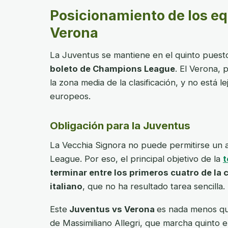
Posicionamiento de los e
Verona
La Juventus se mantiene en el quinto puest
boleto de Champions League
. El Verona, 
la zona media de la clasificación, y no está l
europeos.
Obligación para la Juventus
La Vecchia Signora no puede permitirse un 
League. Por eso, el principal objetivo de la
terminar entre los primeros cuatro de la c
italiano
, que no ha resultado tarea sencilla.
Este
Juventus vs Verona
es nada menos qu
de Massimiliano Allegri, que marcha quinto en