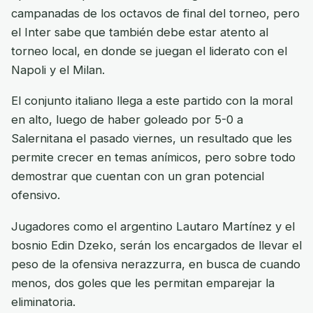
campanadas de los octavos de final del torneo, pero
el Inter sabe que también debe estar atento al
torneo local, en donde se juegan el liderato con el
Napoli y el Milan.
El conjunto italiano llega a este partido con la moral
en alto, luego de haber goleado por 5-0 a
Salernitana el pasado viernes, un resultado que les
permite crecer en temas anímicos, pero sobre todo
demostrar que cuentan con un gran potencial
ofensivo.
Jugadores como el argentino Lautaro Martínez y el
bosnio Edin Dzeko, serán los encargados de llevar el
peso de la ofensiva nerazzurra, en busca de cuando
menos, dos goles que les permitan emparejar la
eliminatoria.