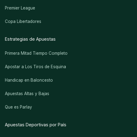
Premier League
Copa Libertadores
Estrategias de Apuestas
Primera Mitad Tiempo Completo
Apostar a Los Tiros de Esquina
Handicap en Baloncesto
Apuestas Altas y Bajas
Que es Parlay
Apuestas Deportivas por País