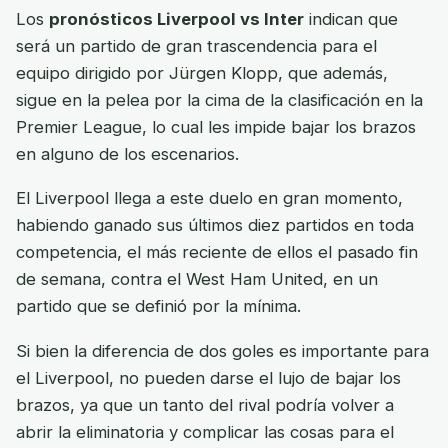
Los
pronósticos Liverpool vs Inter
indican que
será un partido de gran trascendencia para el
equipo dirigido por Jürgen Klopp, que además,
sigue en la pelea por la cima de la clasificación en la
Premier League, lo cual les impide bajar los brazos
en alguno de los escenarios.
El Liverpool llega a este duelo en gran momento,
habiendo ganado sus últimos diez partidos en toda
competencia, el más reciente de ellos el pasado fin
de semana, contra el West Ham United, en un
partido que se definió por la mínima.
Si bien la diferencia de dos goles es importante para
el Liverpool, no pueden darse el lujo de bajar los
brazos, ya que un tanto del rival podría volver a
abrir la eliminatoria y complicar las cosas para el