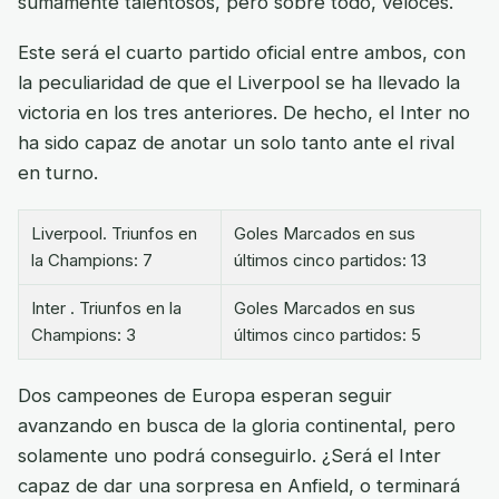
sumamente talentosos, pero sobre todo, veloces.
Este será el cuarto partido oficial entre ambos, con
la peculiaridad de que el Liverpool se ha llevado la
victoria en los tres anteriores. De hecho, el Inter no
ha sido capaz de anotar un solo tanto ante el rival
en turno.
Liverpool. Triunfos en
Goles Marcados en sus
la Champions: 7
últimos cinco partidos: 13
Inter . Triunfos en la
Goles Marcados en sus
Champions: 3
últimos cinco partidos: 5
Dos campeones de Europa esperan seguir
avanzando en busca de la gloria continental, pero
solamente uno podrá conseguirlo. ¿Será el Inter
capaz de dar una sorpresa en Anfield, o terminará