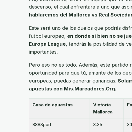
descenso, el cual enfrentará a uno que asp
hablaremos del Mallorca vs Real Socieda
Este será uno de los duelos que podrás disf
futbol europeo,
en donde si bien no se ju
Europa League
, tendrás la posibilidad de v
importantes.
Pero eso no es todo. Además, este partido 
oportunidad para que tú, amante de los depor
europeas, puedas generar ganancias.
Solam
apuestas con Mis.Marcadores.Org.
Casa de apuestas
Victoria
E
Mallorca
888Sport
3.35
3.