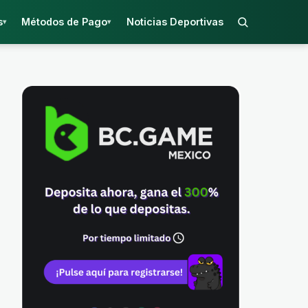
s
Métodos de Pago
Noticias Deportivas
▾
▾