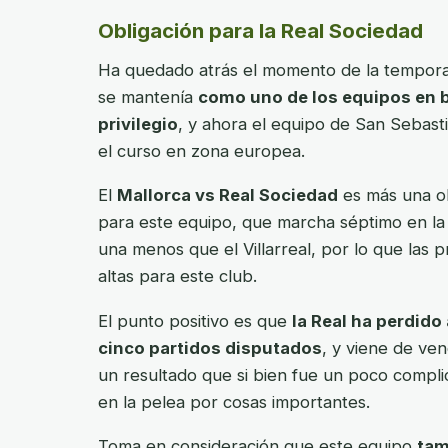
Obligación para la Real Sociedad
Ha quedado atrás el momento de la tempora
se mantenía
como uno de los equipos en b
privilegio
, y ahora el equipo de San Sebast
el curso en zona europea.
El
Mallorca vs Real Sociedad
es más una o
para este equipo, que marcha séptimo en la
una menos que el Villarreal, por lo que las 
altas para este club.
El punto positivo es que
la Real ha perdid
cinco partidos disputados
, y viene de ve
un resultado que si bien fue un poco compl
en la pelea por cosas importantes.
Toma en consideración que este equipo
tam