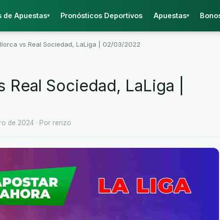
 de Apuestas
Pronósticos Deportivos
Apuestas
Bono
▾
▾
llorca vs Real Sociedad, LaLiga | 02/03/2022
s Real Sociedad, LaLiga |
ero de 2024
· Por renzo