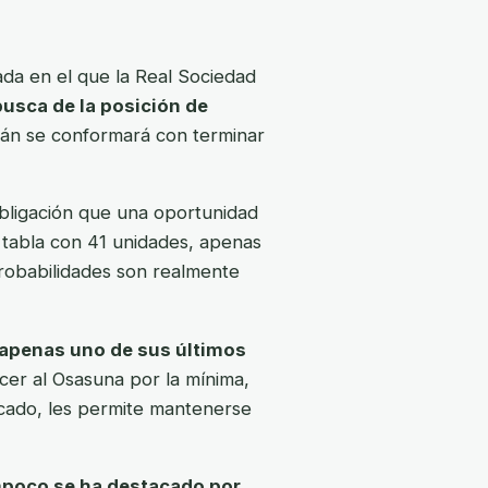
da en el que la Real Sociedad
usca de la posición de
ián se conformará con terminar
bligación que una oportunidad
 tabla con 41 unidades, apenas
probabilidades son realmente
o apenas uno de sus últimos
ncer al Osasuna por la mínima,
icado, les permite mantenerse
poco se ha destacado por