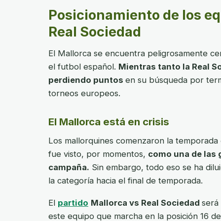
Posicionamiento de los eq
Real Sociedad
El Mallorca se encuentra peligrosamente ce
el futbol español.
Mientras tanto la Real 
perdiendo puntos
en su búsqueda por ter
torneos europeos.
El Mallorca está en crisis
Los mallorquines comenzaron la temporada d
fue visto, por momentos,
como una de las 
campaña.
Sin embargo, todo eso se ha dil
la categoría hacia el final de temporada.
El
partido
Mallorca vs Real Sociedad
será
este equipo que marcha en la posición 16 d