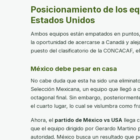
Posicionamiento de los e
Estados Unidos
Ambos equipos están empatados en puntos,
la oportunidad de acercarse a Canadá y aleja
puesto del clasificatorio de la CONCACAF, el 
México debe pesar en casa
No cabe duda que esta ha sido una eliminatori
Selección Mexicana, un equipo que llegó a o
octagonal final. Sin embargo, posteriormen
el cuarto lugar, lo cual se vislumbra como fr
Ahora, el
partido de México vs USA
llega 
que el equipo dirigido por Gerardo Martino
autoridad. México busca un resultado que p