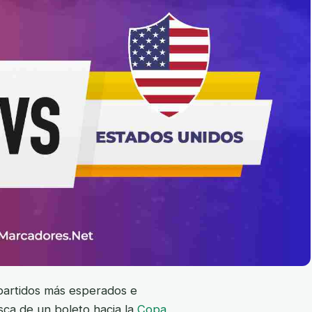
partidos más esperados e
sca de un boleto hacia la
Copa