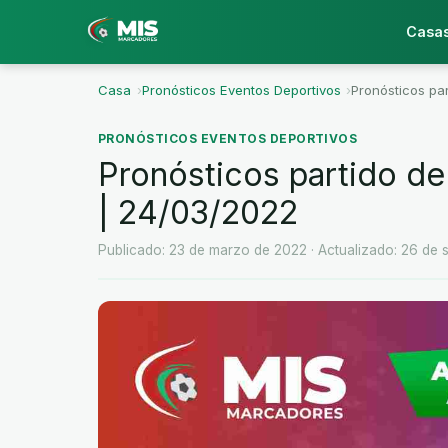
Casas
Casa
›
Pronósticos Eventos Deportivos
›
Pronósticos p
PRONÓSTICOS EVENTOS DEPORTIVOS
Pronósticos partido 
| 24/03/2022
Publicado: 23 de marzo de 2022
· Actualizado: 26 de