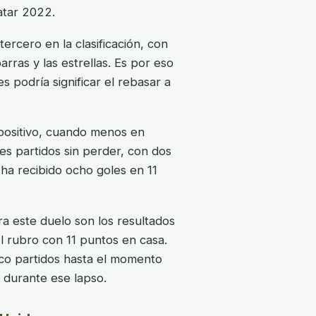
atar 2022.
ercero en la clasificación, con
rras y las estrellas. Es por eso
s podría significar el rebasar a
positivo, cuando menos en
es partidos sin perder, con dos
ha recibido ocho goles en 11
 este duelo son los resultados
l rubro con 11 puntos en casa.
co partidos hasta el momento
 durante ese lapso.