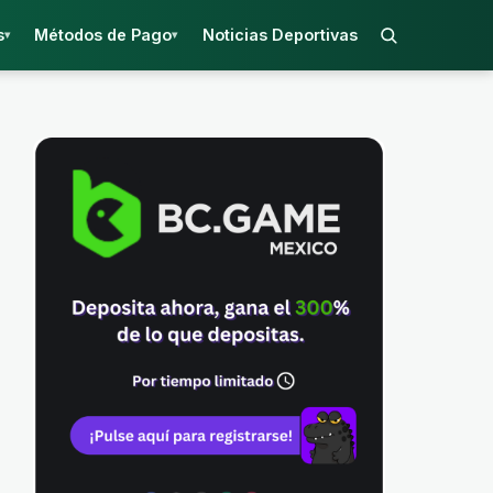
s
Métodos de Pago
Noticias Deportivas
▾
▾