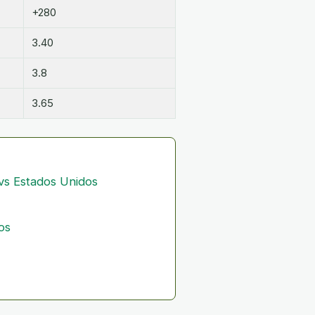
+280
3.40
3.8
3.65
vs Estados Unidos
os