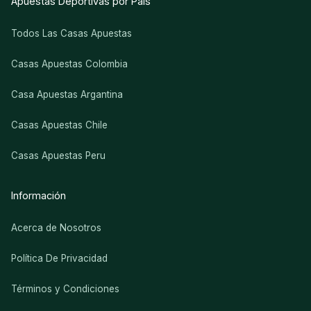
Apuestas Deportivas por País
Todos Las Casas Apuestas
Casas Apuestas Colombia
Casa Apuestas Argantina
Casas Apuestas Chile
Casas Apuestas Peru
Información
Acerca de Nosotros
Política De Privacidad
Términos y Condiciones