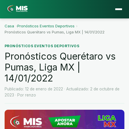
Casa
›
Pronósticos Eventos Deportivos
›
Pronósticos Querétaro vs Pumas, Liga MX | 14/01/2022
PRONÓSTICOS EVENTOS DEPORTIVOS
Pronósticos Querétaro vs
Pumas, Liga MX |
14/01/2022
Publicado: 12 de enero de 2022
· Actualizado: 2 de octubre de
2023
· Por renzo