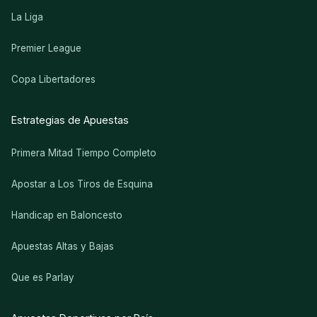
La Liga
Premier League
Copa Libertadores
Estrategias de Apuestas
Primera Mitad Tiempo Completo
Apostar a Los Tiros de Esquina
Handicap en Baloncesto
Apuestas Altas y Bajas
Que es Parlay