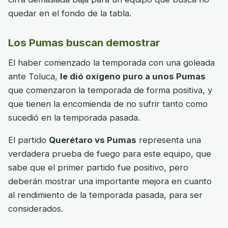
quedar en el fondo de la tabla.
Los Pumas buscan demostrar
El haber comenzado la temporada con una goleada
ante Toluca,
le dió oxígeno puro a unos Pumas
que comenzaron la temporada de forma positiva, y
que tienen la encomienda de no sufrir tanto como
sucedió en la temporada pasada.
El partido
Querétaro vs Pumas
representa una
verdadera prueba de fuego para este equipo, que
sabe que el primer partido fue positivo, pero
deberán mostrar una importante mejora en cuanto
al rendimiento de la temporada pasada, para ser
considerados.