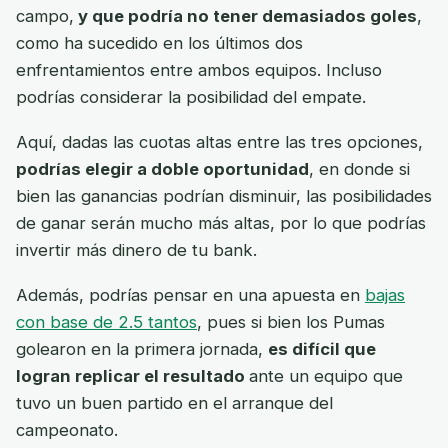
campo,
y que podría no tener demasiados goles
,
como ha sucedido en los últimos dos
enfrentamientos entre ambos equipos. Incluso
podrías considerar la posibilidad del empate.
Aquí, dadas las cuotas altas entre las tres opciones,
podrías elegir a doble oportunidad
, en donde si
bien las ganancias podrían disminuir, las posibilidades
de ganar serán mucho más altas, por lo que podrías
invertir más dinero de tu bank.
Además, podrías pensar en una apuesta en
bajas
con base de 2.5 tantos
, pues si bien los Pumas
golearon en la primera jornada,
es difícil que
logran replicar el resultado
ante un equipo que
tuvo un buen partido en el arranque del
campeonato.