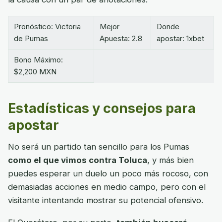
Pronóstico: Victoria
Mejor
Donde
de Pumas
Apuesta: 2.8
apostar: 1xbet
Bono Máximo:
$2,200 MXN
Estadísticas y consejos para
apostar
No será un partido tan sencillo para los Pumas
como el que vimos contra Toluca
, y más bien
puedes esperar un duelo un poco más rocoso, con
demasiadas acciones en medio campo, pero con el
visitante intentando mostrar su potencial ofensivo.