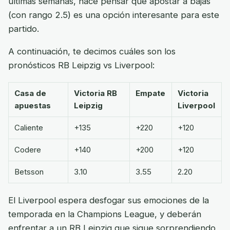
últimas semanas, hace pensar que apostar a bajas
(con rango 2.5) es una opción interesante para este
partido.
A continuación, te decimos cuáles son los
pronósticos RB Leipzig vs Liverpool:
Casa de
Victoria RB
Empate
Victoria
apuestas
Leipzig
Liverpool
Caliente
+135
+220
+120
Codere
+140
+200
+120
Betsson
3.10
3.55
2.20
El Liverpool espera desfogar sus emociones de la
temporada en la Champions League, y deberán
enfrentar a un RB Leipzig que sigue sorprendiendo