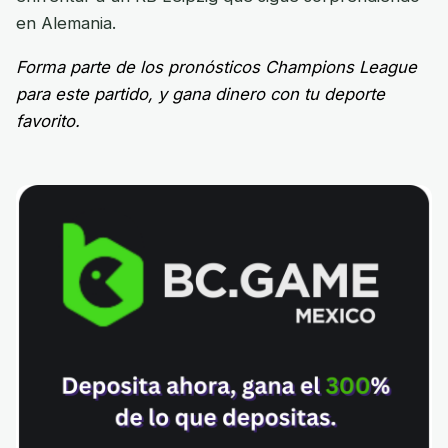
en Alemania.
Forma parte de los pronósticos Champions League
para este partido, y gana dinero con tu deporte
favorito.