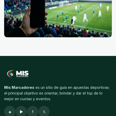
Mis Marcadores
es un sitio de guía en apuestas deportivas;
el principal objetivo es orientar, brindar y dar el top de lo
mejor en cuotas y eventos.
◈
▶
f
𝕏