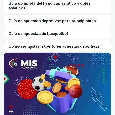
Guía completa del hándicap asiático y goles
asiáticos
Guía de apuestas deportivas para principiantes
Guía de apuestas de basquetbol
Cómo ser tipster: experto en apuestas deportivas