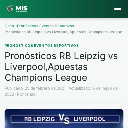
Casa
›
Pronósticos Eventos Deportivos
›
Pronósticos RB Leipzig vs Liverpool,Apuestas Champions League
PRONÓSTICOS EVENTOS DEPORTIVOS
Pronósticos RB Leipzig vs
Liverpool,Apuestas
Champions League
Publicado: 25 de febrero de 2021
· Actualizado: 6 de mayo de
2022
· Por renzo