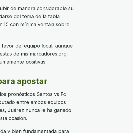
subir de manera considerable su
idarse del tema de la tabla
r 15 con mínima ventaja sobre
 favor del equipo local, aunque
uestas de mis marcadores.org,
umamente positivas.
para apostar
los pronósticos Santos vs Fc
sputado entre ambos equipos
tes, Juárez nunca le ha ganado
esta ocasión.
ada y bien fundamentada para