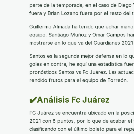
parte de la temporada, en el caso de Diego
fuera y Brian Lozano fuera por el resto del 
Guillermo Almada ha tenido que echar mano 
equipo, Santiago Muñoz y Omar Campos han
mostrarse en lo que va del Guardianes 2021 g
Santos es la segunda mejor defensa en lo qu
goles en contra, he aquí una estadística fuer
pronósticos Santos vs Fc Juárez. Las actua
rendido frutos para el equipo de Torreón.
✔️Análisis Fc Juárez
FC Juárez se encuentra ubicado en la posic
2021 con 8 puntos, por lo que de acabar el 
clasificando con el último boleto para el rep