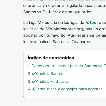
diferencia y no querrá regalarle nada al equ
Santos vs Fc Juárez estan que arden!
La Liga Mx es una de las ligas de
fútbol
que
los sitios de Mis Marcadores.org, hay un g
apostar por tu favorito. Aquí el análisis de
los pronósticos Santos vs Fc Juárez.
Índice de contenidos
Datos generales del partido Santos vs 
✔️Análisis Santos
✔️Análisis Fc Juárez
✌️Estadísticas y consejos para apostar