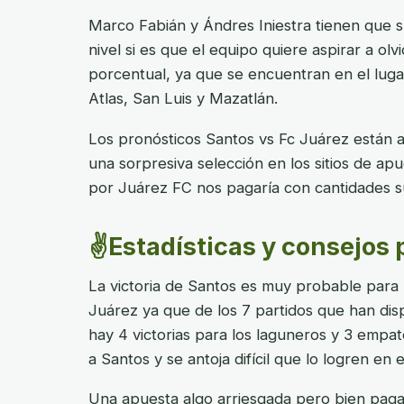
Marco Fabián y Ándres Iniestra tienen que 
nivel si es que el equipo quiere aspirar a olv
porcentual, ya que se encuentran en el luga
Atlas, San Luis y Mazatlán.
Los pronósticos Santos vs Fc Juárez están a
una sorpresiva selección en los sitios de ap
por Juárez FC nos pagaría con cantidades s
✌️Estadísticas y consejos 
La victoria de Santos es muy probable para 
Juárez ya que de los 7 partidos que han di
hay 4 victorias para los laguneros y 3 empa
a Santos y se antoja difícil que lo logren en 
Una apuesta algo arriesgada pero bien pag