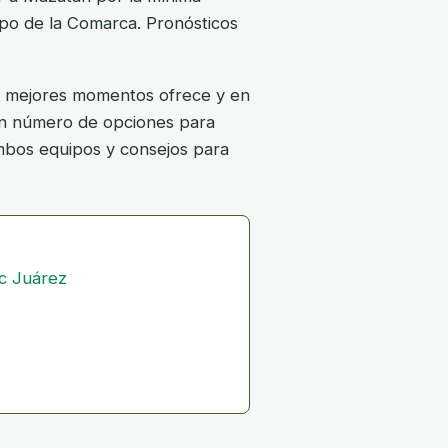
ipo de la Comarca. Pronósticos
 mejores momentos ofrece y en
ran número de opciones para
 ambos equipos y consejos para
Fc Juárez