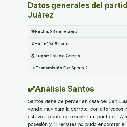
Datos generales del parti
Juárez
⚽
Fecha:
28 de febrero
⌛
Hora:
19:06 horas
🌎
Lugar:
Estadio Corona
📡
Transmisión
:Fox Sports 2
✔️Análisis Santos
Santos viene de perder en casa del San Luis
vendió muy cara la derrota, con altercados i
estuvo a punto de rescatar un punto del Al
posesión y 11 remates no pudo encontrar el g