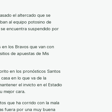
pasado el altercado que se
aban al equipo potosino de
a se encuentra suspendido por
 en los Bravos que van con
 sitios de apuestas de Mis
rito en los pronósticos Santos
 casa en lo que va de la
antener el invicto en el Estadio
u mejor cara.
tos que ha corrido con la mala
tas fuera por una muy buena